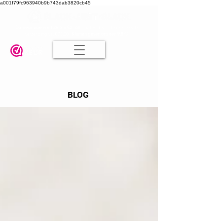
a001f79fc963940b9b743dab3820cb45
Damesmode in mt 36 t/m 52
| Alle maten dezelfde prijs | Gratis
verzending va. € 75,00 |
Klanten geven ons een 9.8
🤍
BLOG