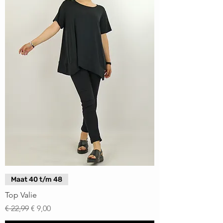
Maat 40 t/m 48
Top Valie
Normale prijs
Verkoopprijs
€ 22,99
€ 9,00