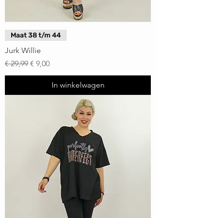
Maat 38 t/m 44
Jurk Willie
Normale prijs
Verkoopprijs
€ 29,99
€ 9,00
In winkelwagen