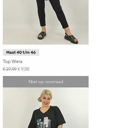
Maat 40 t/m 46
Top Wera
Normale prijs
Verkoopprijs
€ 27,99
€ 9,00
Niet op voorraad