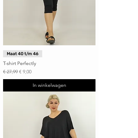
Maat 40 t/m 46
T-shirt Perfectly
Normale prijs
Verkoopprijs
€ 27,99
€ 9,00
In winkelwagen