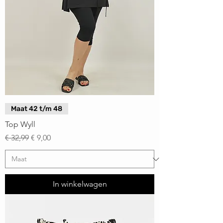
Maat 42 t/m 48
Top Wyll
Normale prijs
Verkoopprijs
€ 32,99
€ 9,00
In winkelwagen