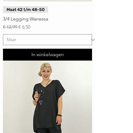
Maat 42 t/m 48-50
3/4 Legging Wanessa
Normale prijs
Verkoopprijs
€ 12,99
€ 6,50
In winkelwagen