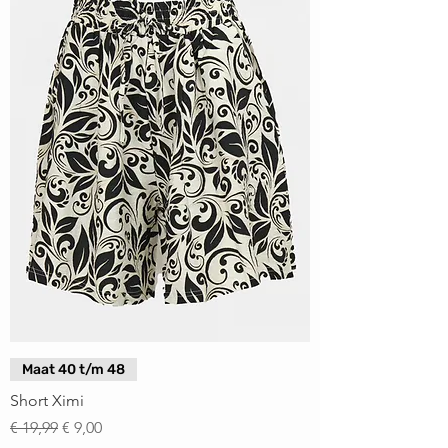
Maat 40 t/m 48
Short Ximi
Normale prijs
Verkoopprijs
€ 19,99
€ 9,00