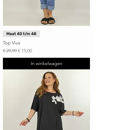
Maat 40 t/m 48
Top Viva
Normale prijs
Verkoopprijs
€ 29,99
€ 15,00
In winkelwagen