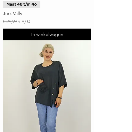
Maat 40 t/m 46
Jurk Vally
Normale prijs
Verkoopprijs
€ 29,99
€ 9,00
In winkelwagen