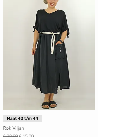
Maat 40 t/m 44
Rok Viljah
Normale prijs
Verkoopprijs
€ 32,99
€ 15,00