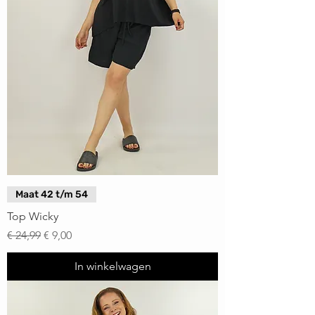
Maat 42 t/m 54
Top Wicky
Normale prijs
Verkoopprijs
€ 24,99
€ 9,00
In winkelwagen