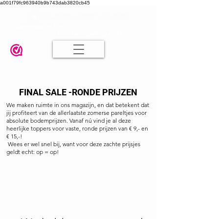
a001f79fc963940b9b743dab3820cb45
Damesmode in mt 36 t/m 52
| Alle maten dezelfde prijs | Gratis
verzending va. € 75,00 |
Klanten geven ons een 9.8
🤍
FINAL SALE -RONDE PRIJZEN
We maken ruimte in ons magazijn, en dat betekent dat
jij profiteert van de allerlaatste zomerse pareltjes voor
absolute bodemprijzen.
Vanaf nú vind je al deze
heerlijke toppers voor vaste, ronde prijzen van € 9,- en
€ 15,-!
Wees er wel snel bij, want voor deze zachte prijsjes
geldt echt: op = op!