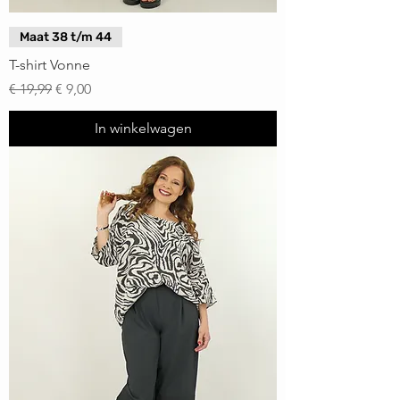
Maat 38 t/m 44
T-shirt Vonne
Normale prijs
Verkoopprijs
€ 19,99
€ 9,00
In winkelwagen