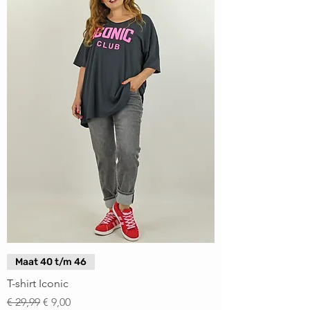
Maat 40 t/m 46
T-shirt Iconic
Normale prijs
Verkoopprijs
€ 29,99
€ 9,00