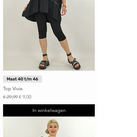
Maat 40 t/m 46
Top Vivie
Normale prijs
Verkoopprijs
€ 29,99
€ 9,00
In winkelwagen