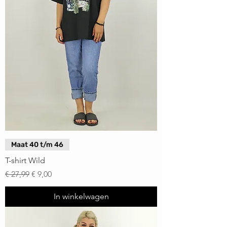
Maat 40 t/m 46
T-shirt Wild
Normale prijs
Verkoopprijs
€ 27,99
€ 9,00
In winkelwagen