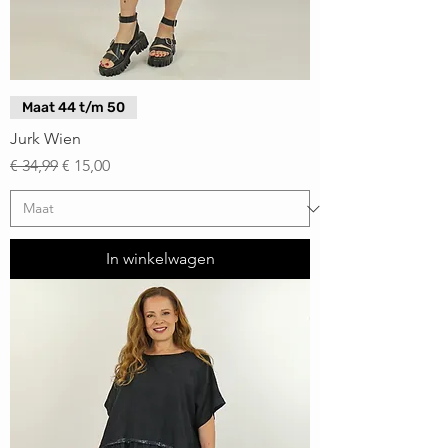
Maat 44 t/m 50
Jurk Wien
Normale prijs
Verkoopprijs
€ 34,99
€ 15,00
In winkelwagen