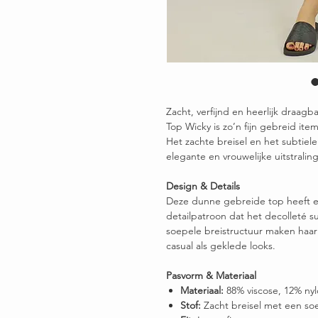
Zacht, verfijnd en heerlijk draagb
Top Wicky is zo’n fijn gebreid ite
Het zachte breisel en het subtiel
elegante en vrouwelijke uitstrali
Design & Details
Deze dunne gebreide top heeft ee
detailpatroon dat het decolleté 
soepele breistructuur maken haar 
casual als geklede looks.
Pasvorm & Materiaal
Materiaal:
88% viscose, 12% ny
Stof:
Zacht breisel met een soe