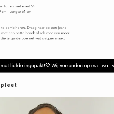
ar tot en met maat 54
9 cm | Lengte 61 cm
s te combineren. Draag haar op een jeans
r met een nette broek of rok voor een meer
ial die je garderobe nét wat chiquer maakt
met liefde ingepakt!🤍 Wij verzenden op ma - wo - v
mpleet