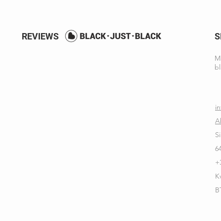
REVIEWS
S
Ma
bl
i
A
S
6
+
K
B