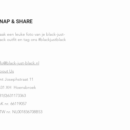
NAP & SHARE
ak een leuke foto van je black-just-
ack outfit en tag ons #blackjustblack
nfo@black-just-black.nl
bout Us
int Josephstraat 11
431 XH Hoensbroek
31(0)631173363
vK nr. 66119057
TW nr. NL001836708B53