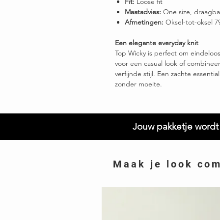
Fit:
Loose fit
Maatadvies:
One size, draagba
Afmetingen:
Oksel-tot-oksel 7
Een elegante everyday knit
Top Wicky is perfect om eindeloo
voor een casual look of combinee
verfijnde stijl. Een zachte essent
zonder moeite.
Jouw pakketje wordt 
Maak je look co