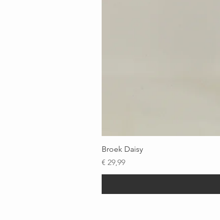
Broek Daisy
Prijs
€ 29,99