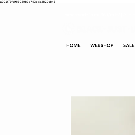
a001f79fc963940b9b743dab3820cb45
Damesmode in mt 36 t/m 52
| Alle 
HOME
WEBSHOP
SALE