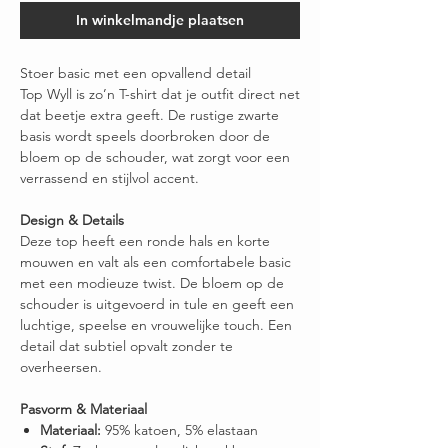
In winkelmandje plaatsen
Stoer basic met een opvallend detail
Top Wyll is zo’n T-shirt dat je outfit direct net
dat beetje extra geeft. De rustige zwarte
basis wordt speels doorbroken door de
bloem op de schouder, wat zorgt voor een
verrassend en stijlvol accent.
Design & Details
Deze top heeft een ronde hals en korte
mouwen en valt als een comfortabele basic
met een modieuze twist. De bloem op de
schouder is uitgevoerd in tule en geeft een
luchtige, speelse en vrouwelijke touch. Een
detail dat subtiel opvalt zonder te
overheersen.
Pasvorm & Materiaal
Materiaal:
95% katoen, 5% elastaan