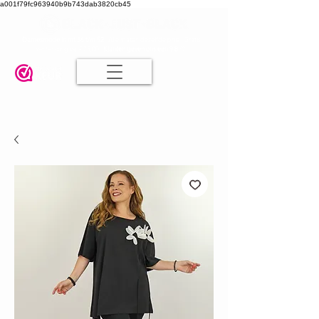
a001f79fc963940b9b743dab3820cb45
Damesmode in mt 36 t/m 52
| Alle maten dezelfde prijs | Gratis
verzending va. € 75,00 |
Klanten geven ons een 9.8
🤍