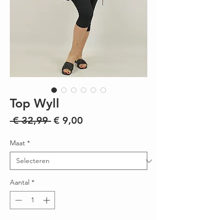
Top Wyll
Normale
Verkoopprijs
 € 32,99 
€ 9,00
prijs
Maat
*
Aantal
*