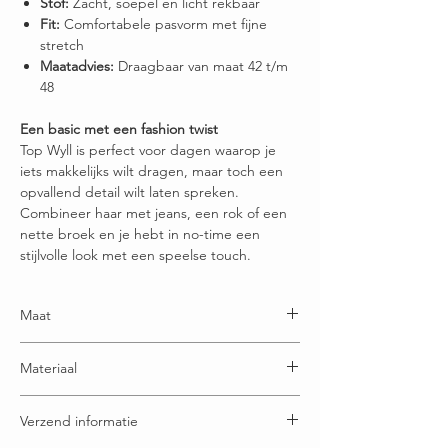
Stof:
Zacht, soepel en licht rekbaar
Fit:
Comfortabele pasvorm met fijne
stretch
Maatadvies:
Draagbaar van maat 42 t/m
48
Een basic met een fashion twist
Top Wyll is perfect voor dagen waarop je
iets makkelijks wilt dragen, maar toch een
opvallend detail wilt laten spreken.
Combineer haar met jeans, een rok of een
nette broek en je hebt in no-time een
stijlvolle look met een speelse touch.
Maat
Maatje 3 = 42/44
Materiaal
Maatje 4= 44/46
Maatje 5 = 46/48
95% Katoen - 5% Elastaan*
Verzend informatie
*Elastaan is een heel elastische en sterke
textielvezel. Als je een product met elastaan erin