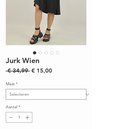
Jurk Wien
Normale
Verkoopprijs
 € 34,99 
€ 15,00
prijs
Maat
*
Aantal
*