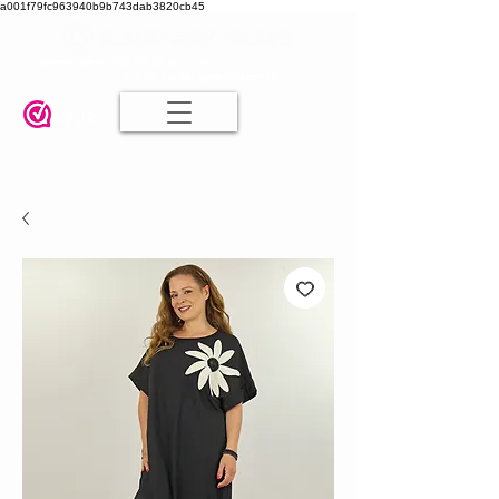
a001f79fc963940b9b743dab3820cb45
Damesmode in mt 36 t/m 52
| Alle maten dezelfde prijs | Gratis
verzending va. € 75,00 |
Klanten geven ons een 9.8
🤍