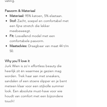
valling.
Pasvorm & Materiaal
Materiaal:
95% katoen, 5% elastaan.
Stof:
Zacht, soepel en comfortabel met
een fijne stretch die lekker
meebeweegt.
Fit:
Losvallend model met een
comfortabele pasvorm.
Maatadvies:
Draagbaar van maat 44 t/m
50.
Why you'll love it
Jurk Wien is zo'n effortless beauty die
heerlijk zit én waarmee je gezien mag
worden. Trek haar aan met sneakers,
sandalen of een stoere slipper en je bent
meteen klaar voor een stijlvolle summer
look. Een absolute must-have voor wie
houdt van comfort met een bijzondere
touch!