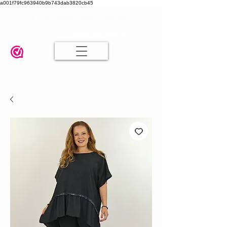
a001f79fc963940b9b743dab3820cb45
Damesmode in mt 36 t/m 52
| Alle maten dezelfde prijs | Gratis
verzending va. € 75,00 |
Klanten geven ons een 9.8
🤍