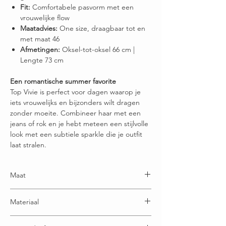
Fit:
Comfortabele pasvorm met een
vrouwelijke flow
Maatadvies:
One size, draagbaar tot en
met maat 46
Afmetingen:
Oksel-tot-oksel 66 cm |
Lengte 73 cm
Een romantische summer favorite
Top Vivie is perfect voor dagen waarop je
iets vrouwelijks en bijzonders wilt dragen
zonder moeite. Combineer haar met een
jeans of rok en je hebt meteen een stijlvolle
look met een subtiele sparkle die je outfit
laat stralen.
Maat
One size en draagbaar t/m maatje 46
Materiaal
87% Viscose -13% Nylon