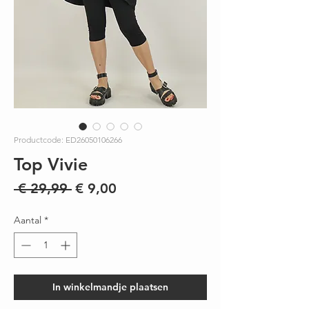
Productcode: ED26050106266
Top Vivie
Normale
Verkoopprijs
 € 29,99 
€ 9,00
prijs
Aantal
*
In winkelmandje plaatsen