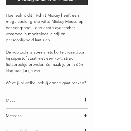
Hoe leuk is dit? T-shirt Mickey heeft een
mega coole, grote witte Mickey Mouse op
het voorpand – een echte eyecatcher
waarmee je moeiteloos je stijl én
persoonlijkheid laat zien.
De voorzijde is speels iets korter, waardoor
hij supertof staat met een kort, strak
fietsbroekje eronder. Zo maak je er in één
klap een jurkje van!
Weet jij al welke look jij ermee gaat rocken?
Maat
One size en draagbaar t/m maatje 52
Materiaal
95% Katoen - 5% Elastaan*