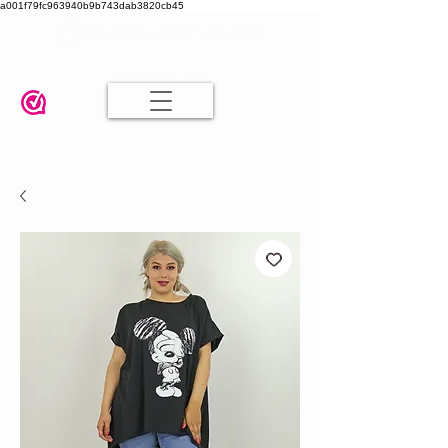
a001f79fc963940b9b743dab3820cb45
Damesmode in mt 36 t/m 52
| Alle maten dezelfde prijs | Gratis
verzending va. € 75,00 |
Klanten geven ons een 9.8
🤍