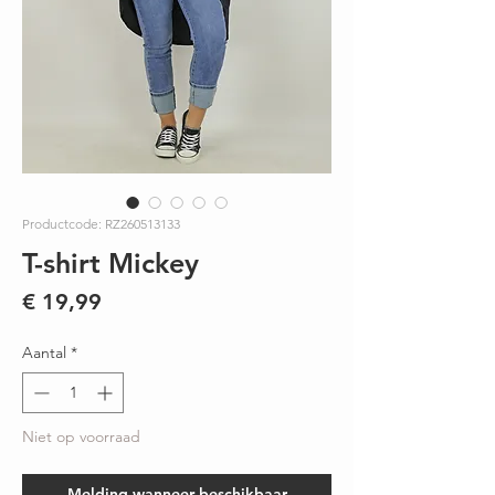
Productcode: RZ260513133
T-shirt Mickey
Prijs
€ 19,99
Aantal
*
Niet op voorraad
Melding wanneer beschikbaar