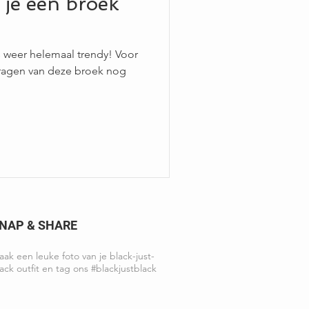
je een broek
s weer helemaal trendy! Voor
ragen van deze broek nog
NAP & SHARE
ak een leuke foto van je black-just-
ack outfit en tag ons #blackjustblack