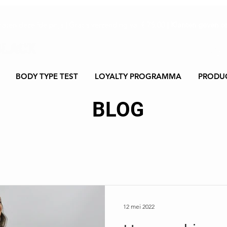
maten dezelfde prijs | Gratis verzending va. € 75,00 |
Klanten geven on
BODY TYPE TEST
LOYALTY PROGRAMMA
PRODU
BLOG
12 mei 2022