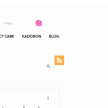
s een 9.8
🤍
Inloggen
CT CARE
KADOBON
BLOG