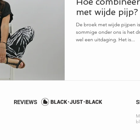
Hoe combineer 
met wijde pijp?
De broek met wijde pijpen i
sommige onder ons is het d
wel een uitdaging. Het is...
REVIEWS
S
Ma
bl