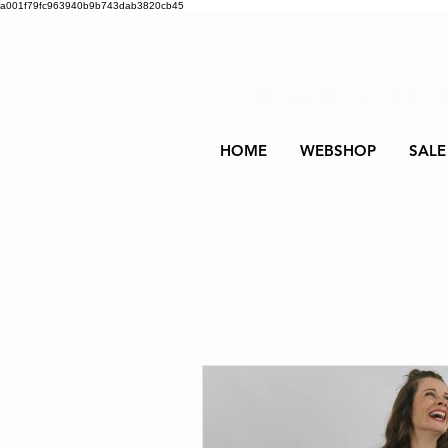
a001f79fc963940b9b743dab3820cb45
Damesmode in mt 36 t/m 52
| Alle 
HOME
WEBSHOP
SALE