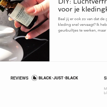
DIY: Luchtverf
voor je kleding
Baal jij er ook zo van dat d
kleding snel vervaagt? Ik h
geurbuiltjes te werken, maar 
REVIEWS
S
Ma
bl