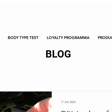
maten dezelfde prijs | Gratis verzending va. € 75,00 |
Klanten geven on
BODY TYPE TEST
LOYALTY PROGRAMMA
PRODU
BLOG
17 mrt 2022