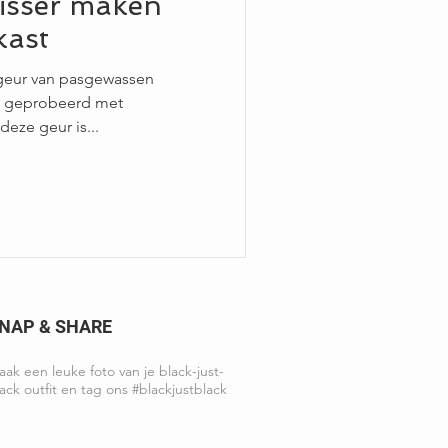
risser maken
kast
e geur van pasgewassen
eb geprobeerd met
deze geur is...
NAP & SHARE
ak een leuke foto van je black-just-
ack outfit en tag ons #blackjustblack