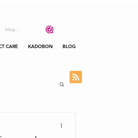
s een 9.8
🤍
Inloggen
CT CARE
KADOBON
BLOG