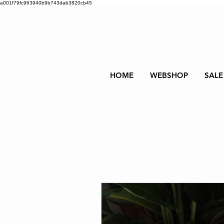
a001f79fc963940b9b743dab3820cb45
Damesmode in mt 36 t/m 52
| Alle 
HOME
WEBSHOP
SALE