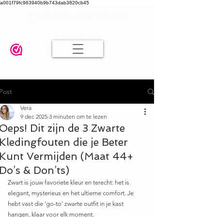
a001f79fc963940b9b743dab3820cb45
Damesmode in mt 36 t/m 52
| Alle maten dezelfde prijs | Gratis
verzending va. € 75,00 |
Klanten geven ons een 9.8
🤍
Post
Vera
9 dec 2025
3 minuten om te lezen
Oeps! Dit zijn de 3 Zwarte
Kledingfouten die je Beter
Kunt Vermijden (Maat 44+
Do’s & Don’ts)
Zwart is jouw favoriete kleur en terecht: het is 
elegant, mysterieus en het ultieme comfort. Je 
hebt vast die 'go-to' zwarte outfit in je kast 
hangen, klaar voor elk moment.