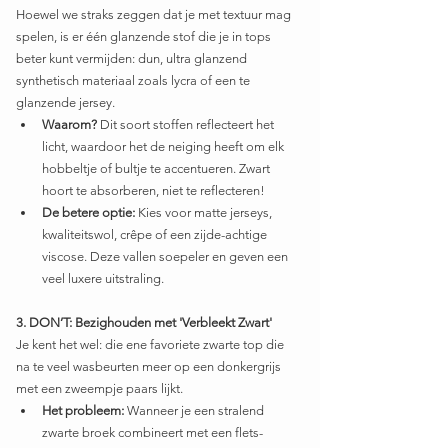
Hoewel we straks zeggen dat je met textuur mag 
spelen, is er één glanzende stof die je in tops 
beter kunt vermijden: dun, ultra glanzend 
synthetisch materiaal zoals lycra of een te 
glanzende jersey.
Waarom?
 Dit soort stoffen reflecteert het 
licht, waardoor het de neiging heeft om elk 
hobbeltje of bultje te accentueren. Zwart 
hoort te absorberen, niet te reflecteren!
De betere optie:
 Kies voor matte jerseys, 
kwaliteitswol, crêpe of een zijde-achtige 
viscose. Deze vallen soepeler en geven een 
veel luxere uitstraling.
3. DON’T: Bezighouden met 'Verbleekt Zwart'
Je kent het wel: die ene favoriete zwarte top die 
na te veel wasbeurten meer op een donkergrijs 
met een zweempje paars lijkt.
Het probleem:
 Wanneer je een stralend 
zwarte broek combineert met een flets-