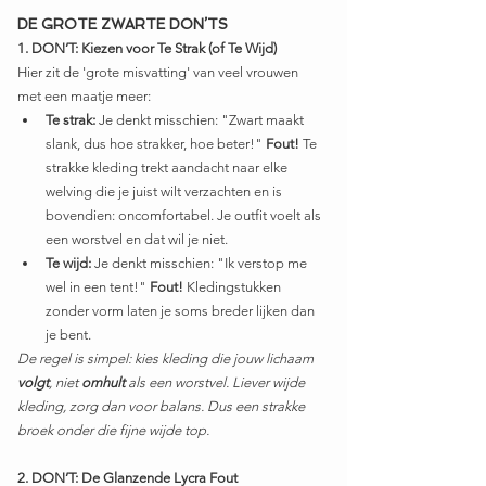
DE GROTE ZWARTE DON’TS
1. DON’T: Kiezen voor Te Strak (of Te Wijd)
Hier zit de 'grote misvatting' van veel vrouwen 
met een maatje meer:
Te strak:
 Je denkt misschien: "Zwart maakt 
slank, dus hoe strakker, hoe beter!" 
Fout!
 Te 
strakke kleding trekt aandacht naar elke 
welving die je juist wilt verzachten en is 
bovendien: oncomfortabel. Je outfit voelt als 
een worstvel en dat wil je niet.
Te wijd:
 Je denkt misschien: "Ik verstop me 
wel in een tent!" 
Fout!
 Kledingstukken 
zonder vorm laten je soms breder lijken dan 
je bent.
De regel is simpel: kies kleding die jouw lichaam 
volgt
, niet 
omhult
 als een worstvel. Liever wijde 
kleding, zorg dan voor balans. Dus een strakke 
broek onder die fijne wijde top.
2. DON’T: De Glanzende Lycra Fout