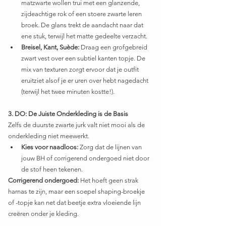
matzwarte wollen trui met een glanzende, 
zijdeachtige rok of een stoere zwarte leren 
broek. De glans trekt de aandacht naar dat 
ene stuk, terwijl het matte gedeelte verzacht.
Breisel, Kant, Suède:
 Draag een grofgebreid 
zwart vest over een subtiel kanten topje. De 
mix van texturen zorgt ervoor dat je outfit 
eruitziet alsof je er uren over hebt nagedacht 
(terwijl het twee minuten kostte!).
3. DO: De Juiste Onderkleding is de Basis
Zelfs de duurste zwarte jurk valt niet mooi als de 
onderkleding niet meewerkt.
Kies voor naadloos:
 Zorg dat de lijnen van 
jouw BH of corrigerend ondergoed niet door 
de stof heen tekenen.
Corrigerend ondergoed:
 Het hoeft geen strak 
harnas te zijn, maar een soepel shaping-broekje 
of -topje kan net dat beetje extra vloeiende lijn 
creëren onder je kleding.