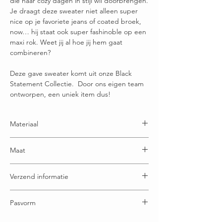
die haar cozy dagen in stijl wil doorbrengen.
Je draagt deze sweater niet alleen super
nice op je favoriete jeans of coated broek,
now… hij staat ook super fashinoble op een
maxi rok. Weet jij al hoe jij hem gaat
combineren?
Deze gave sweater komt uit onze Black
Statement Collectie. Door ons eigen team
ontworpen, een uniek item dus!
Materiaal
80% katoen - 20% Polyester
Maat
Maatje M = 38/40
Verzend informatie
Maatje L = 40/42
Maatje XL = 44/46
Voor 14:00 u besteld= dezelfde dag verstuurd
Maatje XXL = 46/48
Pasvorm
Gratis verzending boven € 65,00
Ruilen / retourneren binnen 21 dagen
Maat S: Buste 53 cm Lengte: 61 cm