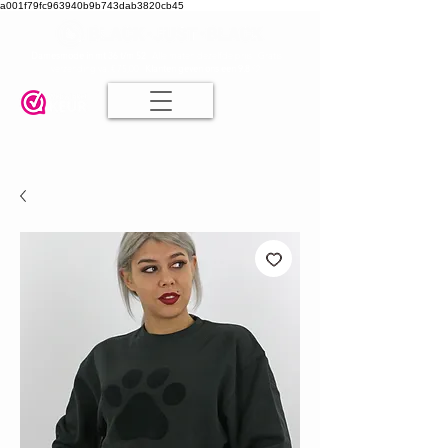
a001f79fc963940b9b743dab3820cb45
Damesmode in mt 36 t/m 52
| Alle maten dezelfde prijs | Gratis
verzending va. € 75,00 |
Klanten geven ons een 9.8
🤍