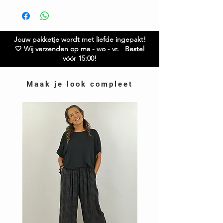
Maat M: Buste 58 cm Lengte: 66 cm
Maat L: Buste 61 cm Lengte: 72 cm
Maat XL: Buste 62 cm Lengte: 75 cm
Maat XXL: Buste 67 cm Lengte: 76 cm
Jouw pakketje wordt met liefde ingepakt!
Twijfel je over de maat? Neem gerust contact met
🤍 Wij verzenden op ma - wo - vr. Bestel
ons op!
vóór 15:00!
Maak je look compleet