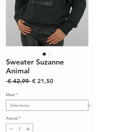
Sweater Suzanne
Animal
Normale
Verkoopprijs
 € 42,99 
€ 21,50
prijs
Maat
*
Aantal
*