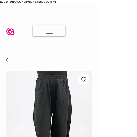
a001f79fc963940b9b743dab3820cb45
Damesmode in mt 36 t/m 52
| Alle maten dezelfde prijs | Gratis
verzending va. € 75,00 |
Klanten geven ons een 9.8
🤍