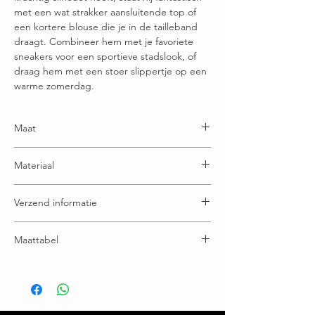
met een wat strakker aansluitende top of
een kortere blouse die je in de tailleband
draagt. Combineer hem met je favoriete
sneakers voor een sportieve stadslook, of
draag hem met een stoer slippertje op een
warme zomerdag.
Maat
One size en draagbaar t/m maatje 44
Materiaal
100% Katoen
Verzend informatie
Voor 15:00u besteld = dezelfde (werk) dag
Maattabel
verzonden
Gratis verzending boven € 75,00
Binnenbeen lengte: 59 cm
Ruilen / retourneren binnen 21 dagen
Totale lengte: 90 cm
Model is 1.65
Heb je vragen over dit item? Twijfel niet en neem