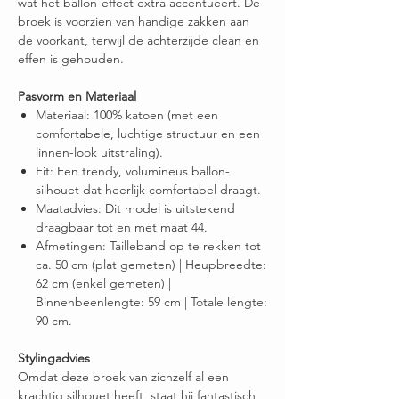
wat het ballon-effect extra accentueert. De
broek is voorzien van handige zakken aan
de voorkant, terwijl de achterzijde clean en
effen is gehouden.
Pasvorm en Materiaal
Materiaal: 100% katoen (met een
comfortabele, luchtige structuur en een
linnen-look uitstraling).
Fit: Een trendy, volumineus ballon-
silhouet dat heerlijk comfortabel draagt.
Maatadvies: Dit model is uitstekend
draagbaar tot en met maat 44.
Afmetingen: Tailleband op te rekken tot
ca. 50 cm (plat gemeten) | Heupbreedte:
62 cm (enkel gemeten) |
Binnenbeenlengte: 59 cm | Totale lengte:
90 cm.
Stylingadvies
Omdat deze broek van zichzelf al een
krachtig silhouet heeft, staat hij fantastisch