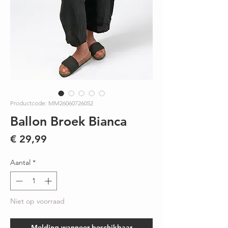
Productcode: MM26060726052
Ballon Broek Bianca
Prijs
€ 29,99
Aantal
*
Niet op voorraad
Melding wanneer beschikbaar