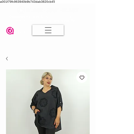
a001f79fc963940b9b743dab3820cb45
Damesmode in mt 36 t/m 52
| Alle maten dezelfde prijs | Gratis
verzending va. € 75,00 |
Klanten geven ons een 9.8
🤍