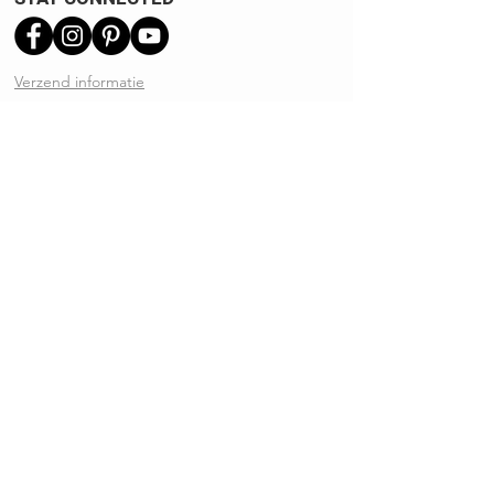
Verzend informatie
Ruilen | Retourneren
Garantie | Klachten
Klantenservice
Algemene voorwaarden
Privacy Policy
Kennisbank
REVIEWS