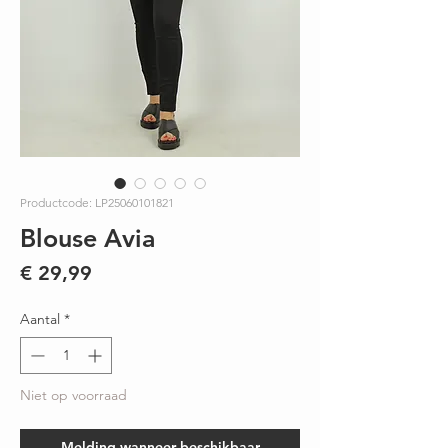
Productcode: LP25060101821
Blouse Avia
Prijs
€ 29,99
Aantal
*
Niet op voorraad
Melding wanneer beschikbaar