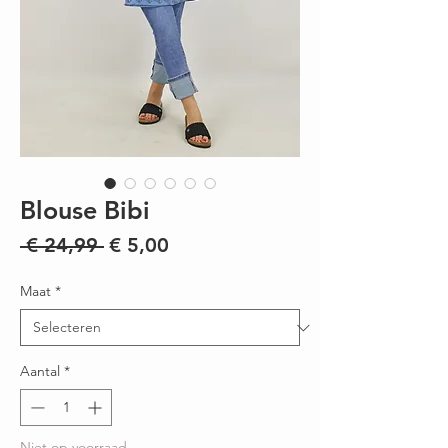
Blouse Bibi
Normale
Verkoopprijs
 € 24,99 
€ 5,00
prijs
Maat
*
Aantal
*
Niet op voorraad