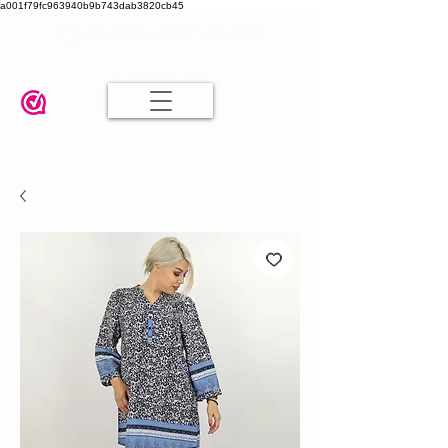
a001f79fc963940b9b743dab3820cb45
Damesmode in mt 36 t/m 52
| Alle maten dezelfde prijs | Gratis
verzending va. € 75,00 |
Klanten geven ons een 9.8
🤍