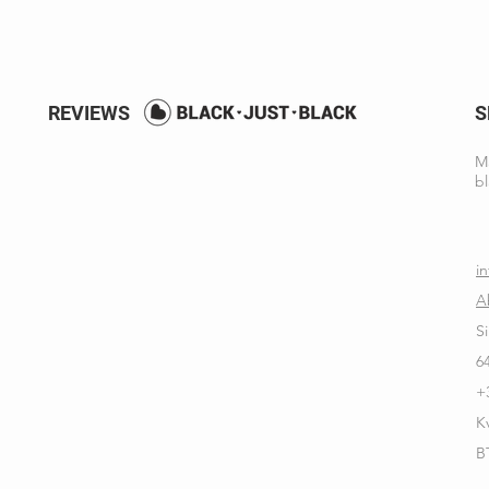
REVIEWS
S
Ma
bl
i
A
S
6
+
K
B