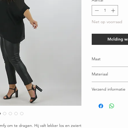
Aantal
*
Niet op voorraad
Melding w
Maat
One size; geschikt t/m
Materiaal
100% Polyester
Verzend informatie
Voor 16:00u besteld = 
Gratis verzending bov
Ruilen / retourneren b
fy om te dragen. Hij valt lekker los en zwiert