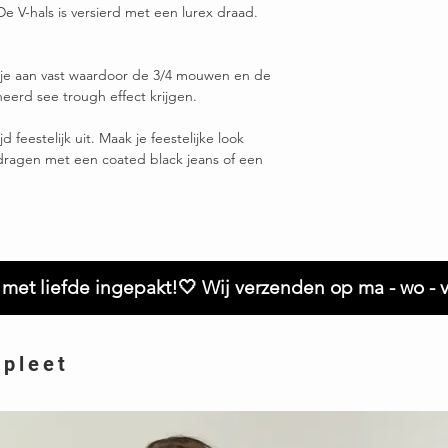
e V-hals is versierd met een lurex draad.
opje aan vast waardoor de 3/4 mouwen en de
eerd see trough effect krijgen.
jd feestelijk uit. Maak je feestelijke look
dragen met een coated black jeans of een
met liefde ingepakt!🤍 Wij verzenden op ma - wo - v
mpleet