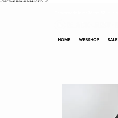
a001f79fc963940b9b743dab3820cb45
Damesmode in mt 36 t/m 52
| Alle 
HOME
WEBSHOP
SALE