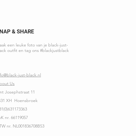
NAP & SHARE
ak een leuke foto van je black-just-
ack outfit en tag ons #blackjustblack
nfo@black-just-black.nl
bout Us
int Josephstraat 11
431 XH Hoensbroek
31(0)631173363
vK nr. 66119057
TW nr. NL001836708B53