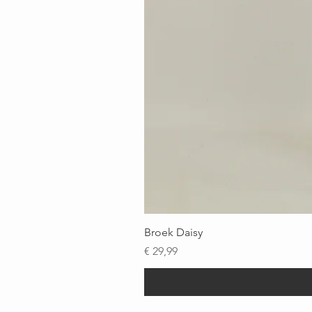
Broek Daisy
Prijs
€ 29,99