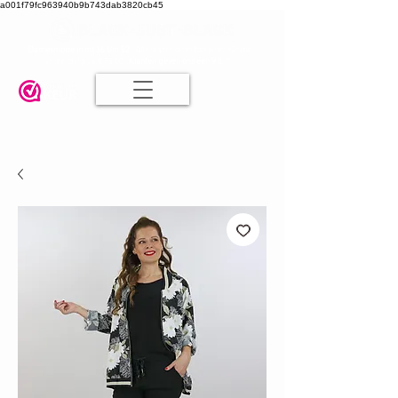
a001f79fc963940b9b743dab3820cb45
Damesmode in mt 36 t/m 52
| Alle maten dezelfde prijs | Gratis
verzending va. € 75,00 |
Klanten geven ons een 9.8
🤍