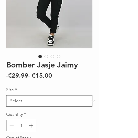
Bomber Jasje Jaimy
Regular
Sale
 €29,99 
€15,00
Price
Price
Size
*
Quantity
*
Out of Stock