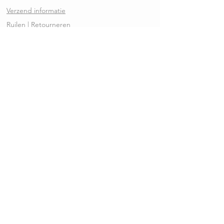
Verzend informatie
Ruilen | Retourneren
Garantie | Klachten
Klantenservice
Algemene voorwaarden
Privacy Policy
Kennisbank
REVIEWS