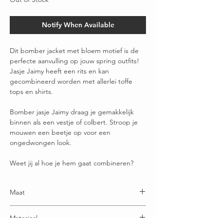
Notify When Available
Dit bomber jacket met bloem motief is de
perfecte aanvulling op jouw spring outfits!
Jasje Jaimy heeft een rits en kan
gecombineerd worden met allerlei toffe
tops en shirts.
Bomber jasje Jaimy draag je gemakkelijk
binnen als een vestje of colbert. Stroop je
mouwen een beetje op voor een
ongedwongen look.
Weet jij al hoe je hem gaat combineren?
Maat
Maat L = 40/42