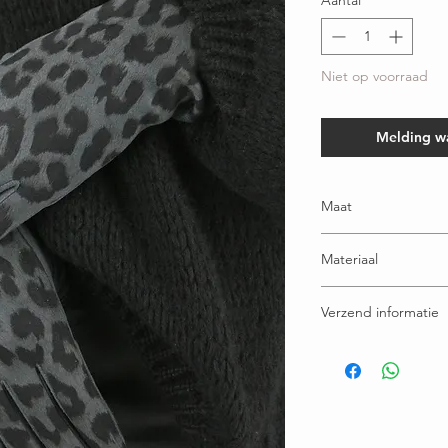
Aantal
*
Niet op voorraad
Melding w
Maat
One size
Materiaal
100% Polyester
Verzend informatie
Voor 15:00u besteld = 
Gratis verzending bov
Ruilen / retourneren b