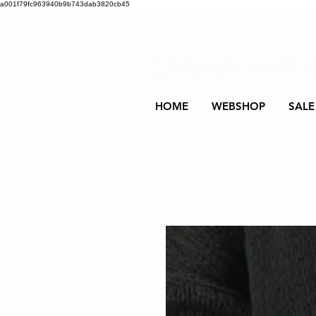
a001f79fc963940b9b743dab3820cb45
Damesmode in mt 36 t/m 52
| Alle 
HOME
WEBSHOP
SALE