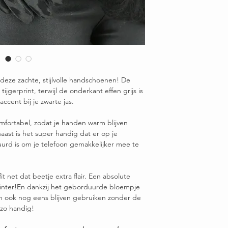
deze zachte, stijlvolle handschoenen! De
ijgerprint, terwijl de onderkant effen grijs is
accent bij je zwarte jas.
omfortabel, zodat je handen warm blijven
naast is het super handig dat er op je
urd is om je telefoon gemakkelijker mee te
 net dat beetje extra flair. Een absolute
winter!En dankzij het geborduurde bloempje
oon ook nog eens blijven gebruiken zonder de
 zo handig!