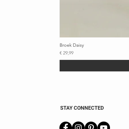
Broek Daisy
Prijs
€ 29,99
STAY CONNECTED