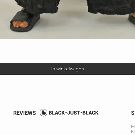
Snel overzicht
In winkelwagen
REVIEWS
S
Ma
bl