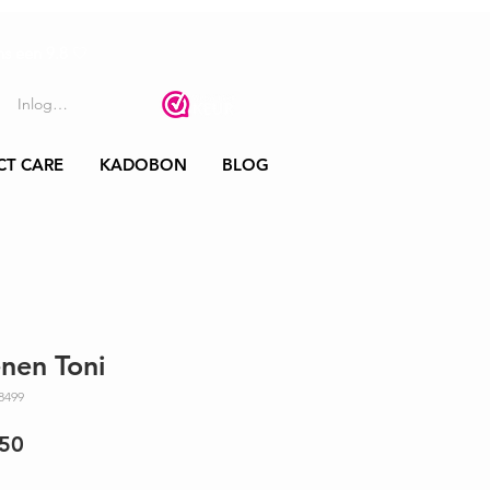
s een 9.8
🤍
Inloggen
CT CARE
KADOBON
BLOG
nen Toni
8499
male
Verkoopprijs
,50