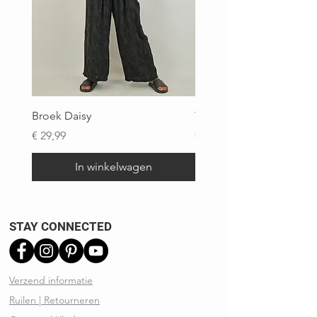
Broek Daisy
Top Brigitte
Prijs
Prijs
€ 29,99
€ 29,99
In winkelwagen
STAY CONNECTED
Verzend informatie
Ruilen | Retourneren