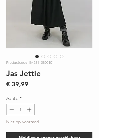
Productcode: IM23110800101
Jas Jettie
Prijs
€ 39,99
Aantal
*
Niet op voorraad
Melding wanneer beschikbaar