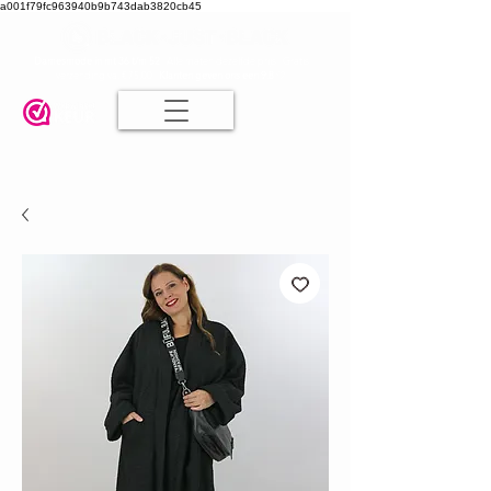
a001f79fc963940b9b743dab3820cb45
Damesmode in mt 36 t/m 52
| Alle maten dezelfde prijs | Gratis
verzending va. € 75,00 |
Klanten geven ons een 9.8
🤍