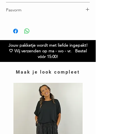
Voor 15:00u besteld = vandaag verstuurd
Pasvorm
Gratis verzending boven € 65,00
Ruilen / retourneren binnen 21 dagen
Breedte: 80 cm
Lengte: 122 cm
Twijfel je over de maat? Neem gerust contact met
ons op.
Jouw pakketje wordt met liefde ingepakt!
🤍 Wij verzenden op ma - wo - vr. Bestel
vóór 15:00!
Maak je look compleet