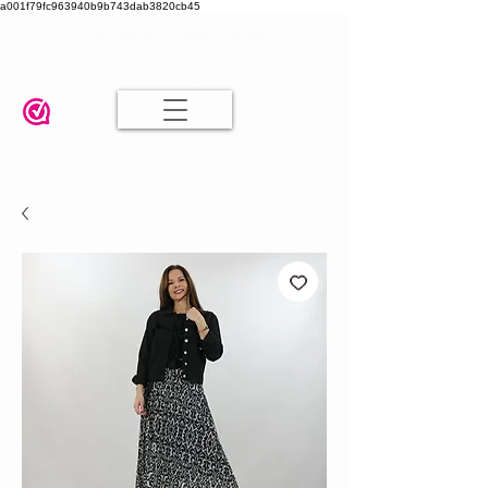
a001f79fc963940b9b743dab3820cb45
Damesmode in mt 36 t/m 52
| Alle maten dezelfde prijs | Gratis
verzending va. € 75,00 |
Klanten geven ons een 9.8
🤍