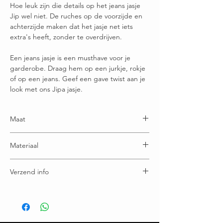
Hoe leuk zijn die details op het jeans jasje
Jip wel niet. De ruches op de voorzijde en
achterzijde maken dat het jasje net iets
extra's heeft, zonder te overdrijven.
Een jeans jasje is een musthave voor je
garderobe. Draag hem op een jurkje, rokje
of op een jeans. Geef een gave twist aan je
look met ons Jipa jasje.
Maat
Maatje S = 36-38
Materiaal
Maatje M = 38-40
Maatje L =40-42
100% katoen
Verzend info
Voor 16:00u besteld = morgen in huis
Gratis verzending boven € 65,00
Ruilen / retourneren binnen 21 dagen