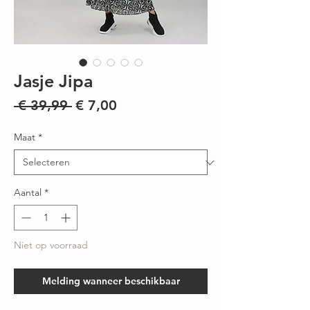
Jasje Jipa
Normale
Verkoopprijs
 € 39,99 
€ 7,00
prijs
Maat
*
Aantal
*
Niet op voorraad
Melding wanneer beschikbaar