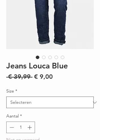
Jeans Louca Blue
Normale
Verkoopprijs
 € 39,99 
€ 9,00
prijs
Size
*
Aantal
*
Niet op voorraad