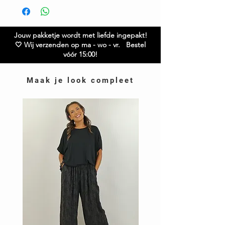
ons op.
Gratis verzending boven € 75,00
knipjes aan de bovenkant voelt deze direct een
Ruilen / retourneren binnen 21 dagen
beetje losser.
Jouw pakketje wordt met liefde ingepakt!
🤍 Wij verzenden op ma - wo - vr. Bestel
vóór 15:00!
Maak je look compleet