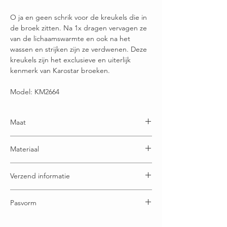
O ja en geen schrik voor de kreukels die in
de broek zitten. Na 1x dragen vervagen ze
van de lichaamswarmte en ook na het
wassen en strijken zijn ze verdwenen. Deze
kreukels zijn het exclusieve en uiterlijk
kenmerk van Karostar broeken.
Model: KM2664
Maat
Let op:
Jeans Louca valt iets groter uit. Draag je
Materiaal
normaal maat 42? Dan kun je gerust maat 40
bestellen voor de perfecte fit!
74% Katoen - 23% Polyester - 1% Viscose - 2%
Verzend informatie
Elastaan
Elastaan is een heel elastische en sterke
Wij verzenden op maandag, woensdag en
textielvezel. Als je een product met elastaan erin
Pasvorm
vrijdag.
helemaal uitrekt, springt het weer terug naar de
Bestel je vóór 15:00 op die dagen? Dan gaat je
originele vorm.
Twijfel je over de maat? Neem gerust contact met
bestelling nog mee
Vind je de tailleband te strak? Met een paar kleine