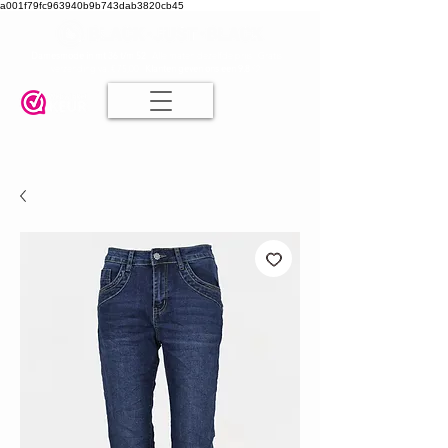
a001f79fc963940b9b743dab3820cb45
Damesmode in mt 36 t/m 52
| Alle maten dezelfde prijs | Gratis
verzending va. € 75,00 |
Klanten geven ons een 9.8
🤍