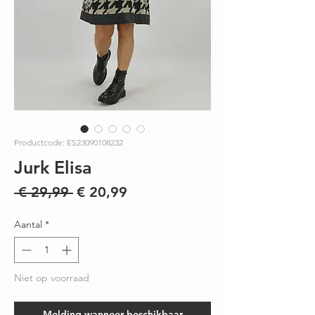
Productcode: ES23090108232
Jurk Elisa
Normale
Verkoopprijs
 € 29,99 
€ 20,99
prijs
Aantal
*
Niet op voorraad
Melding wanneer beschikbaar