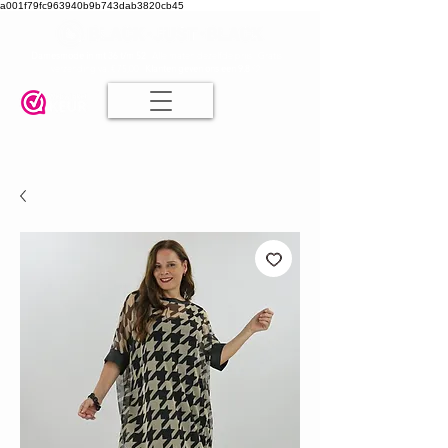
a001f79fc963940b9b743dab3820cb45
Damesmode in mt 36 t/m 52
| Alle maten dezelfde prijs | Gratis
verzending va. € 75,00 |
Klanten geven ons een 9.8
🤍