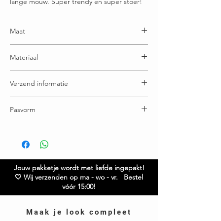
lange mouw. Super trendy en super stoer!
Maat
One size: geschikt t/m maatje 48
Materiaal
Jurk 100% Polyester - Onderjurk 95% Viscose - 5%
Verzend informatie
Elastaan
Voor 16:00u besteld = vandaag verstuurd
Pasvorm
Gratis verzending boven € 65,00
Ruilen / retourneren binnen 21 dagen
Breedte 76 cm
Twijfel je over de maat? Neem gerust contact met
ons op.
Jouw pakketje wordt met liefde ingepakt!
🤍 Wij verzenden op ma - wo - vr. Bestel
vóór 15:00!
Maak je look compleet