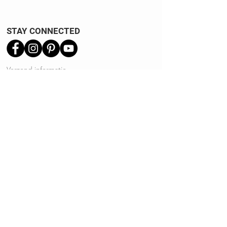
STAY CONNECTED
Verzend informatie
Ruilen | Retourneren
Garantie | Klachten
Klantenservice
Algemene voorwaarden
Privacy Policy
Kennisbank
REVIEWS