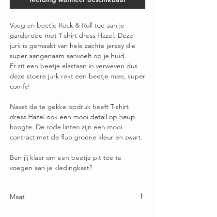
Voeg en beetje Rock & Roll toe aan je
garderobe met T-shirt dress Hazel. Deze
jurk is gemaakt van hele zachte jersey die
super aangenaam aanvoelt op je huid.
Er zit een beetje elastaan in verweven dus
deze stoere jurk rekt een beetje mee, super
comfy!
Naast de te gekke opdruk heeft T-shirt
dress Hazel ook een mooi detail op heup
hoogte. De rode linten zijn een mooi
contract met de fluo groene kleur en zwart.
Ben jij klaar om een beetje pit toe te
voegen aan je kledingkast?
Maat
One size: geschikt t/m maatje 44