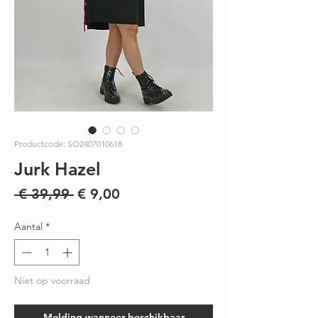
Productcode: SO2407010618
Jurk Hazel
Normale
Verkoopprijs
 € 39,99 
€ 9,00
prijs
Aantal
*
Niet op voorraad
Melding wanneer beschikbaar