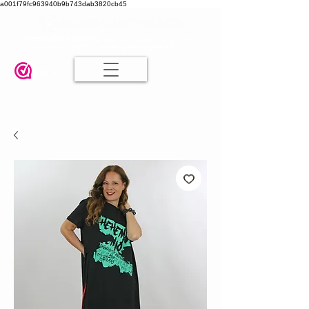
a001f79fc963940b9b743dab3820cb45
Damesmode in mt 36 t/m 52
| Alle maten dezelfde prijs | Gratis
verzending va. € 75,00 |
Klanten geven ons een 9.8
🤍