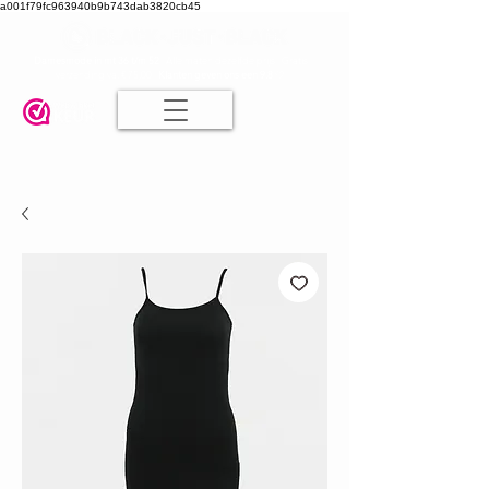
a001f79fc963940b9b743dab3820cb45
Damesmode in mt 36 t/m 52
| Alle maten dezelfde prijs | Gratis
verzending va. € 75,00 |
Klanten geven ons een 9.8
🤍