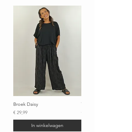
Broek Daisy
Top Brigitte
Prijs
Prijs
€ 29,99
€ 29,99
In winkelwagen