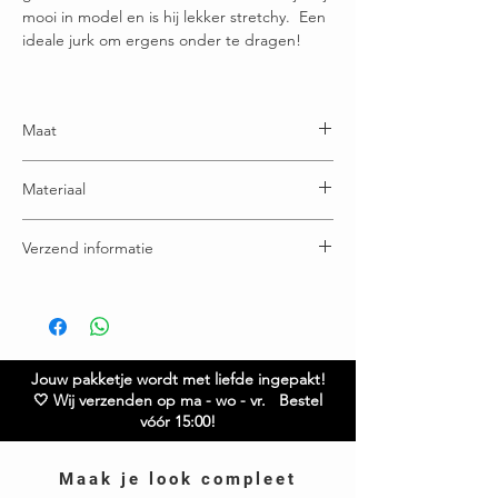
mooi in model en is hij lekker stretchy. Een
ideale jurk om ergens onder te dragen!
Maat
Maatje S/M = 34-38
Materiaal
Maatje M/L = 40-44
95% viscose - 5% elastaan
Verzend informatie
Voor 16:00u besteld = vandaag verstuurd
Gratis verzending boven € 65,00
Ruilen / retourneren binnen 21 dagen
Jouw pakketje wordt met liefde ingepakt!
🤍 Wij verzenden op ma - wo - vr. Bestel
vóór 15:00!
Maak je look compleet