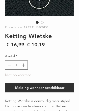
Productcode: AR.22.11.16.000138
Ketting Wietske
Normale
Verkoopprijs
 € 16,99 
€ 10,19
prijs
Aantal
*
Niet op voorraad
Melding wanneer beschikbaar
Ketting Wietske is eenvoudig maar stijlvol.
De mooie zwarte steen komt uit Bali en