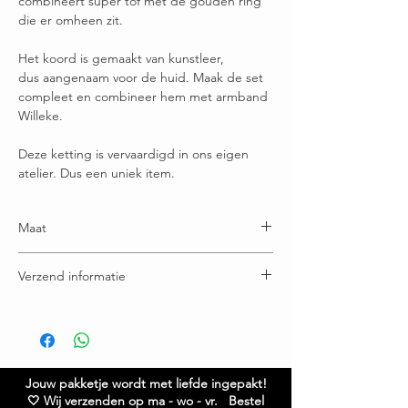
combineert super tof met de gouden ring
die er omheen zit.
Het koord is gemaakt van kunstleer,
dus aangenaam voor de huid. Maak de set
compleet en combineer hem met armband
Willeke.
Deze ketting is vervaardigd in ons eigen
atelier. Dus een uniek item.
Maat
Lengte PU koord 90 cm
Verzend informatie
Grootte steen: 4cm
Voor 16:00u besteld = vandaag verstuurd
Gratis verzending boven € 65,00
Ruilen / retourneren binnen 21 dagen
Jouw pakketje wordt met liefde ingepakt!
🤍 Wij verzenden op ma - wo - vr. Bestel