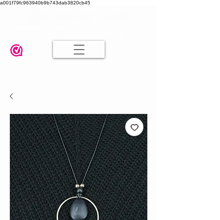
a001f79fc963940b9b743dab3820cb45
Damesmode in mt 36 t/m 52
| Alle maten dezelfde prijs | Gratis
verzending va. € 75,00 |
Klanten geven ons een 9.8
🤍