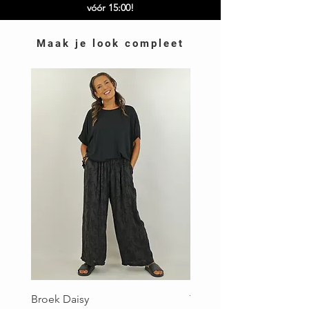
vóór 15:00!
Maak je look compleet
Broek Daisy
Top Brigitte