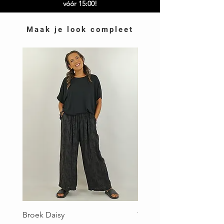
vóór 15:00!
Maak je look compleet
Broek Daisy
Top Brigitte