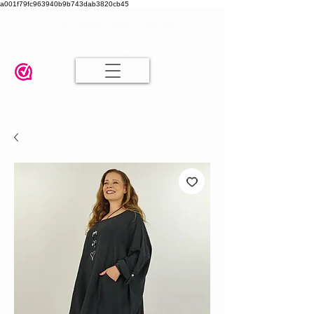
a001f79fc963940b9b743dab3820cb45
Damesmode in mt 36 t/m 52
| Alle maten dezelfde prijs | Gratis
verzending va. € 75,00 |
Klanten geven ons een 9.8
🤍