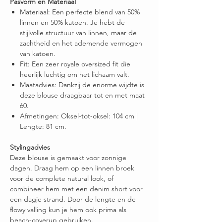
Pasvorm en Materiaal
Materiaal: Een perfecte blend van 50%
linnen en 50% katoen. Je hebt de
stijlvolle structuur van linnen, maar de
zachtheid en het ademende vermogen
van katoen.
Fit: Een zeer royale oversized fit die
heerlijk luchtig om het lichaam valt.
Maatadvies: Dankzij de enorme wijdte is
deze blouse draagbaar tot en met maat
60.
Afmetingen: Oksel-tot-oksel: 104 cm |
Lengte: 81 cm.
Stylingadvies
Deze blouse is gemaakt voor zonnige
dagen. Draag hem op een linnen broek
voor de complete natural look, of
combineer hem met een denim short voor
een dagje strand. Door de lengte en de
flowy valling kun je hem ook prima als
beach-coverup gebruiken.