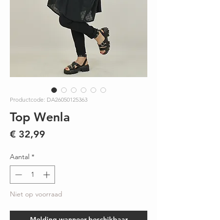
Productcode: DA26050125363
Top Wenla
Prijs
€ 32,99
Aantal
*
Niet op voorraad
Melding wanneer beschikbaar