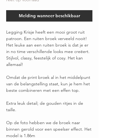
Melding wanneer beschikbaar
Legging Krisje heeft een mooi groot ruit
patroon. Een ruiten broek verveeld nooit!
Het leuke aan een ruiten broek is dat je er
in no time verschillende looks mee creëert.
Stijlvol, classy, feestelijk of cosy. Het kan
allemaal!
Omdat de print broek al in het middelpunt
van de belangstelling staat, kun je hem het
beste combineren met een effen top.
Extra leuk detail; de gouden ritjes in de
taille.
Op de foto hebben we de broek naar
binnen gerold voor een speelser effect. Het
model is 1.86m