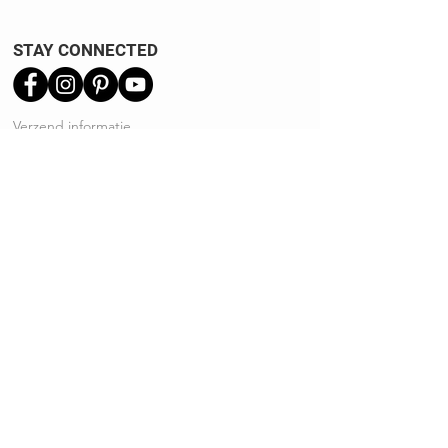
STAY CONNECTED
Verzend informatie
Ruilen | Retourneren
Garantie | Klachten
Klantenservice
Algemene voorwaarden
Privacy Policy
Kennisbank
REVIEWS