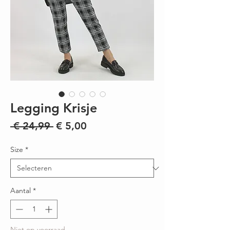
Legging Krisje
Normale
Verkoopprijs
 € 24,99 
€ 5,00
prijs
Size
*
Aantal
*
Niet op voorraad