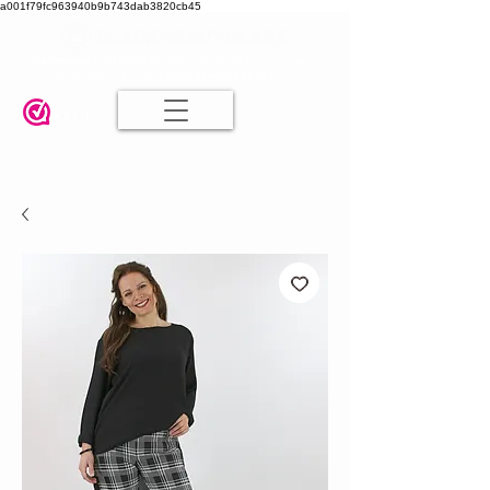
a001f79fc963940b9b743dab3820cb45
Damesmode in mt 36 t/m 52
| Alle maten dezelfde prijs | Gratis
verzending va. € 75,00 |
Klanten geven ons een 9.8
🤍