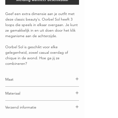
Geef een extra dimensie aan je outfit met
deze classic beauty's. Oorbel Sol heeft 3
loops die speels in elkaar overgaan. Je kunt
ze gemakkelijk in en uit doen door het klik
meganisme aan de achterzijde.
Oorbel Sol is geschikt voor elke
gelegenheid, zowel casual overdag of
chique in de avond. Hoe ga jij ze
combineren?
Maat
Lengte 5,5 cm
Materiaal
Diameter 3,5 cm
Ijzer legering
Verzend informatie
Voor 15:00u besteld = vandaag verstuurd