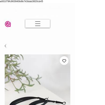
a001f79fc963940b9b743dab3820cb45
Damesmode in mt 36 t/m 52
| Alle maten dezelfde prijs | Gratis
verzending va. € 75,00 |
Klanten geven ons een 9.8
🤍