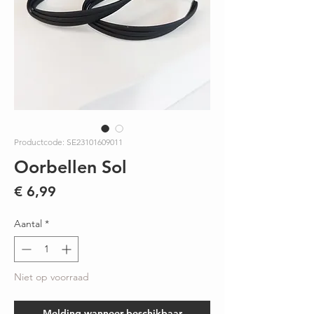
Productcode: SE23101609011
Oorbellen Sol
Prijs
€ 6,99
Aantal
*
Niet op voorraad
Melding wanneer beschikbaar