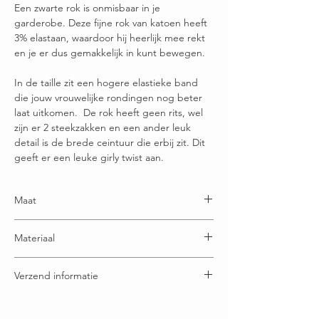
Een zwarte rok is onmisbaar in je
garderobe. Deze fijne rok van katoen heeft
3% elastaan, waardoor hij heerlijk mee rekt
en je er dus gemakkelijk in kunt bewegen.
In de taille zit een hogere elastieke band
die jouw vrouwelijke rondingen nog beter
laat uitkomen. De rok heeft geen rits, wel
zijn er 2 steekzakken en een ander leuk
detail is de brede ceintuur die erbij zit. Dit
geeft er een leuke girly twist aan.
Maat
Maatje S = 34-36
Materiaal
Maatje M = 36-38
Maatje L = 38-40
97% Katoen - 3% Elastaan
Maatje XL = 40-42
Verzend informatie
Maatje XXL = 42-44
Voor 16:00u besteld = vandaag verstuurd
Gratis verzending boven € 65,00