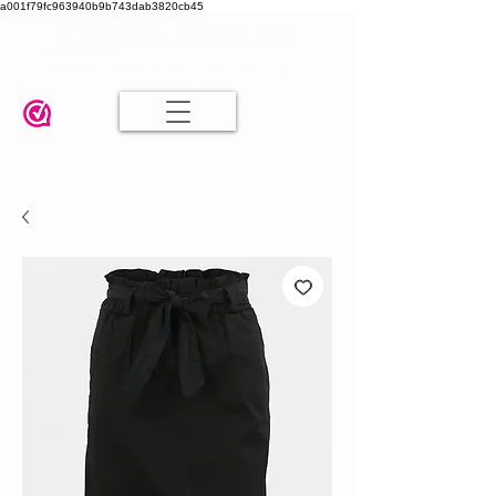
a001f79fc963940b9b743dab3820cb45
Damesmode in mt 36 t/m 52
| Alle maten dezelfde prijs | Gratis
verzending va. € 75,00 |
Klanten geven ons een 9.8
🤍