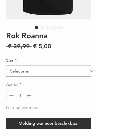
Rok Roanna
Normale
Verkoopprijs
 € 39,99 
€ 5,00
prijs
Size
*
Aantal
*
Niet op voorraad
Melding wanneer beschikbaar