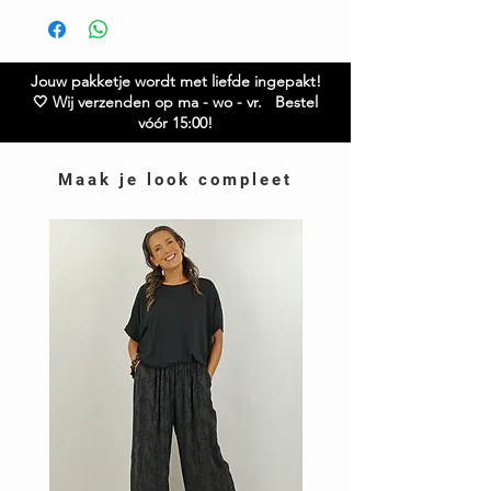
Lengte: 83 cm
Gratis verzending boven € 75,00
Ruilen / retourneren binnen 21 dagen
Model is 1.65
Heb je vragen over dit item? Twijfel niet en neem
Jouw pakketje wordt met liefde ingepakt!
contact met ons op – we helpen je graag verder!
🤍 Wij verzenden op ma - wo - vr. Bestel
vóór 15:00!
Maak je look compleet