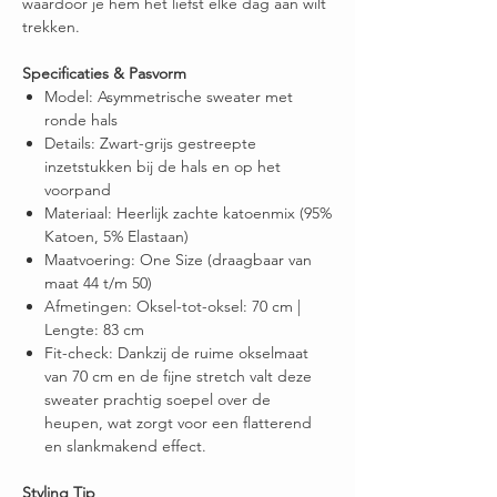
waardoor je hem het liefst elke dag aan wilt
trekken.
Specificaties & Pasvorm
Model: Asymmetrische sweater met
ronde hals
Details: Zwart-grijs gestreepte
inzetstukken bij de hals en op het
voorpand
Materiaal: Heerlijk zachte katoenmix (95%
Katoen, 5% Elastaan)
Maatvoering: One Size (draagbaar van
maat 44 t/m 50)
Afmetingen: Oksel-tot-oksel: 70 cm |
Lengte: 83 cm
Fit-check: Dankzij de ruime okselmaat
van 70 cm en de fijne stretch valt deze
sweater prachtig soepel over de
heupen, wat zorgt voor een flatterend
en slankmakend effect.
Styling Tip