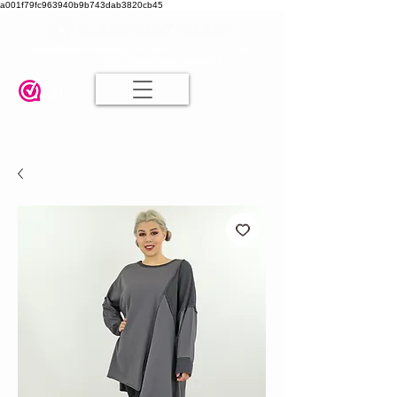
a001f79fc963940b9b743dab3820cb45
Damesmode in mt 36 t/m 52
| Alle maten dezelfde prijs | Gratis
verzending va. € 75,00 |
Klanten geven ons een 9.8
🤍