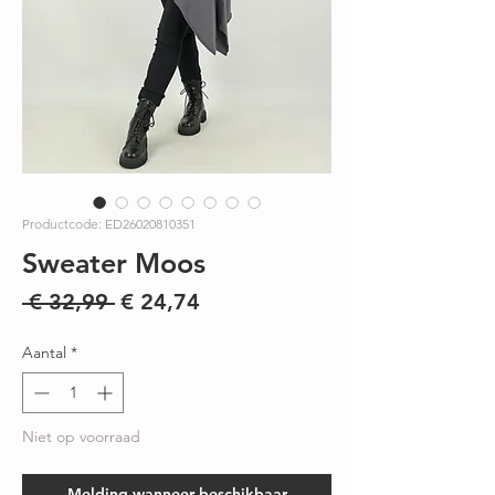
Productcode: ED26020810351
Sweater Moos
Normale
Verkoopprijs
 € 32,99 
€ 24,74
prijs
Aantal
*
Niet op voorraad
Melding wanneer beschikbaar