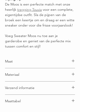
De Moos is een perfecte match met onze
heerlijk
tregging Touvia
voor een complete,
eigentijdse outfit. Sla de pijpen van de
broek een keertje om en draag er een witte
sneaker onder voor die frisse voorjaarslook!
Voeg Sweater Moos nu toe aan je
garderobe en geniet van de perfecte mix
tussen comfort en stijl!
Maat
One size en draagbaar t/m maatje 50
Materiaal
95% Katoen - 5% Elastaan*
Verzend informatie
*Elastaan is een heel elastische en sterke
textielvezel. Als je een product met elastaan erin
Wij verzenden op maandag, woensdag en
helemaal uitrekt, springt het weer terug naar de
Maattabel
vrijdag.
originele vorm.
Bestel je vóór 15:00 op die dagen? Dan gaat je
Oksel tot oksel: 70 cm
bestelling nog mee