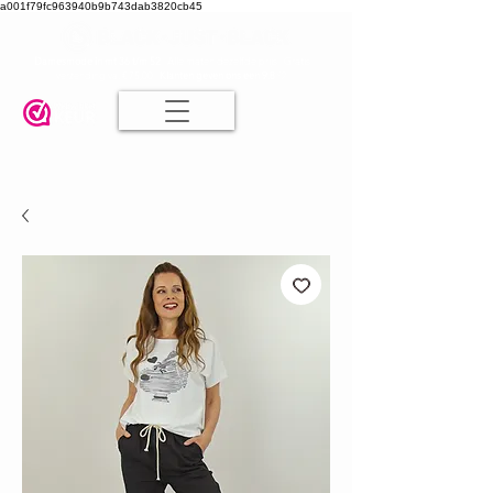
a001f79fc963940b9b743dab3820cb45
Damesmode in mt 36 t/m 52
| Alle maten dezelfde prijs | Gratis
verzending va. € 75,00 |
Klanten geven ons een 9.8
🤍