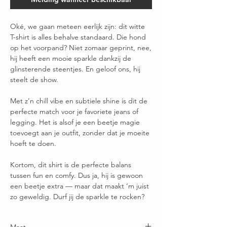
Oké, we gaan meteen eerlijk zijn: dit witte
T-shirt is alles behalve standaard. Die hond
op het voorpand? Niet zomaar geprint, nee,
hij heeft een mooie sparkle dankzij de
glinsterende steentjes. En geloof ons, hij
steelt de show.
Met z’n chill vibe en subtiele shine is dit de
perfecte match voor je favoriete jeans of
legging. Het is alsof je een beetje magie
toevoegt aan je outfit, zonder dat je moeite
hoeft te doen.
Kortom, dit shirt is de perfecte balans
tussen fun en comfy. Dus ja, hij is gewoon
een beetje extra — maar dat maakt ‘m juist
zo geweldig. Durf jij de sparkle te rocken?