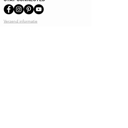
Verzend informatie
Ruilen | Retourneren
Garantie | Klachten
Klantenservice
Algemene voorwaarden
Privacy Policy
Kennisbank
REVIEWS