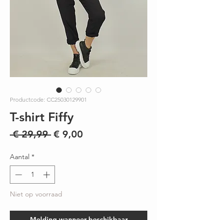
Productcode: CC25030129901
T-shirt Fiffy
Normale
Verkoopprijs
 € 29,99 
€ 9,00
prijs
Aantal
*
Niet op voorraad
Melding wanneer beschikbaar