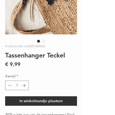
Productcode: SU25051805055
Tassenhanger Teckel
Prijs
€ 9,99
Aantal
*
In winkelmandje plaatsen
2025 is hét jaar van de tassenhangers! Eind