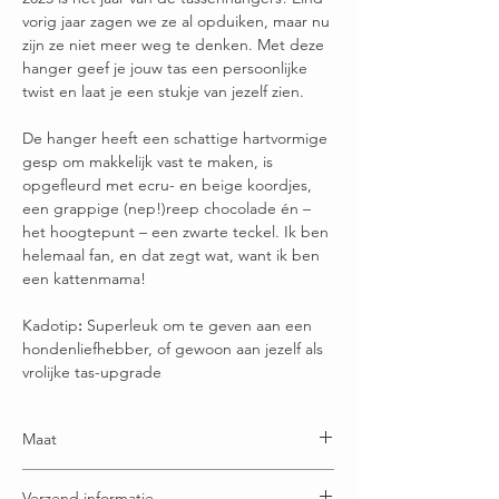
vorig jaar zagen we ze al opduiken, maar nu
zijn ze niet meer weg te denken. Met deze
hanger geef je jouw tas een persoonlijke
twist en laat je een stukje van jezelf zien.
De hanger heeft een schattige hartvormige
gesp om makkelijk vast te maken, is
opgefleurd met ecru- en beige koordjes,
een grappige (nep!)reep chocolade én –
het hoogtepunt – een zwarte teckel. Ik ben
helemaal fan, en dat zegt wat, want ik ben
een kattenmama!
Kadotip
:
Superleuk om te geven aan een
hondenliefhebber, of gewoon aan jezelf als
vrolijke tas-upgrade
Maat
Formaat teckel: 12x 8 cm
Verzend informatie