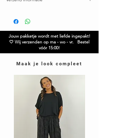
Formaat koorden: 22 cm lang
Wij verzenden op maandag, woensdag en
vrijdag.
Bestel je vóór 15:00 op die dagen? Dan gaat je
bestelling nog mee
Gratis verzending boven € 75,00
Jouw pakketje wordt met liefde ingepakt!
Ruilen / retourneren binnen 21 dagen
🤍 Wij verzenden op ma - wo - vr. Bestel
vóór 15:00!
Maak je look compleet