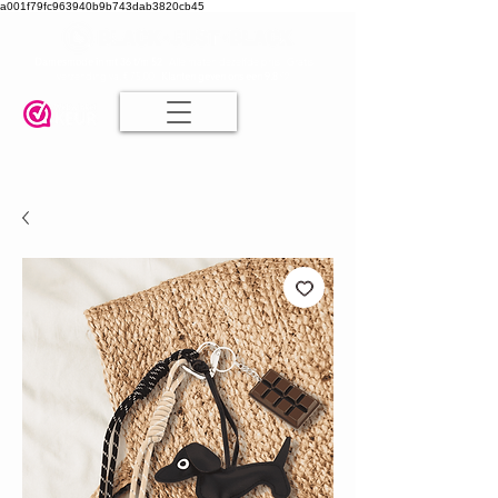
a001f79fc963940b9b743dab3820cb45
Damesmode in mt 36 t/m 52
| Alle maten dezelfde prijs | Gratis
verzending va. € 75,00 |
Klanten geven ons een 9.8
🤍