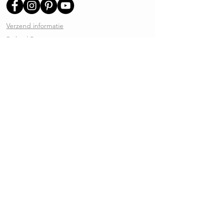
Verzend informatie
Ruilen | Retourneren
Garantie | Klachten
Klantenservice
Algemene voorwaarden
Privacy Policy
Kennisbank
REVIEWS