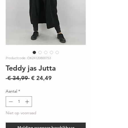
Productcode: OK24120800753
Teddy jas Jutta
Normale
Verkoopprijs
 € 34,99 
€ 24,49
prijs
Aantal
*
Niet op voorraad
Melding wanneer beschikbaar