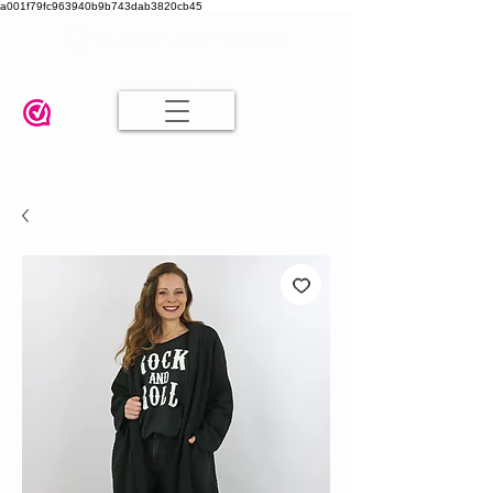
a001f79fc963940b9b743dab3820cb45
Damesmode in mt 36 t/m 52
| Alle maten dezelfde prijs | Gratis
verzending va. € 75,00 |
Klanten geven ons een 9.8
🤍