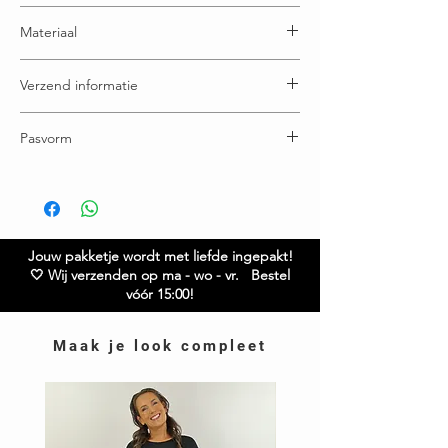
One size en draagbaar t/m maatje 48
Materiaal
100% Polyester
Verzend informatie
Voor 15:00u besteld = vandaag verstuurd
Pasvorm
Gratis verzending boven € 65,00
Ruilen / retourneren binnen 21 dagen
Buste: 68 cm
Lengte: 120 cm
Twijfel je over de maat? Neem gerust contact met
ons op.
Jouw pakketje wordt met liefde ingepakt!
🤍 Wij verzenden op ma - wo - vr. Bestel
vóór 15:00!
Maak je look compleet