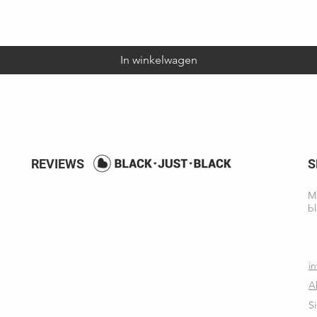
Snel overzicht
In winkelwagen
REVIEWS
S
Ma
bl
i
A
S