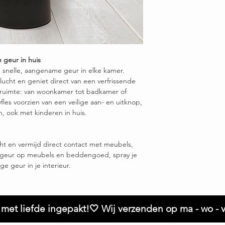
e geur in huis
n snelle, aangename geur in elke kamer.
ucht en geniet direct van een verfrissende
 ruimte: van woonkamer tot badkamer of
les voorzien van een veilige aan- en uitknop,
n, ook met kinderen in huis.
ht en vermijd direct contact met meubels,
le geur op meubels en beddengoed, spray je
e geur in je interieur.
met liefde ingepakt!🤍 Wij verzenden op ma - wo - v