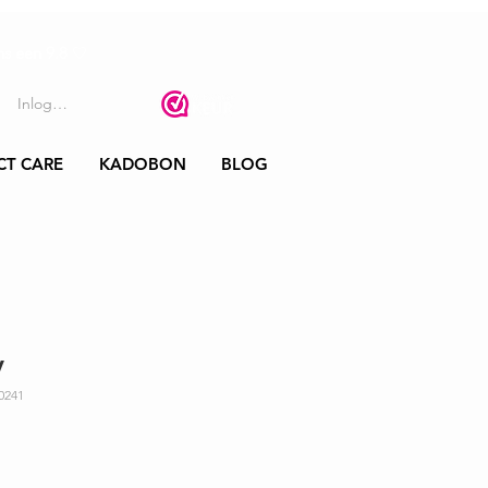
s een 9.8
🤍
Inloggen
CT CARE
KADOBON
BLOG
y
0241