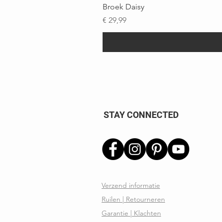
Broek Daisy
Prijs
€ 29,99
STAY CONNECTED
Verzend informatie
Ruilen | Retourneren
Garantie | Klachten