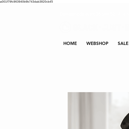
a001f79fc963940b9b743dab3820cb45
Damesmode in mt 36 t/m 52
| Alle 
HOME
WEBSHOP
SALE