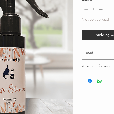
Aantal
*
Niet op voorraad
Melding w
Inhoud
100 ml
Verzend informatie
Voor 15:00u besteld = 
Gratis verzending bov
Ruilen / retourneren b