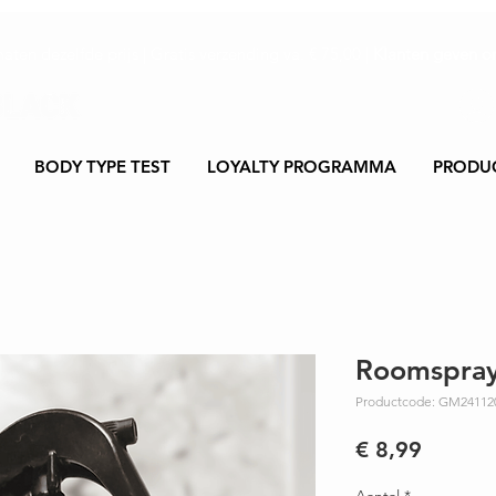
maten dezelfde prijs | Gratis verzending va. € 75,00 |
Klanten geven on
BODY TYPE TEST
LOYALTY PROGRAMMA
PRODU
Roomspra
Productcode: GM24112
Prijs
€ 8,99