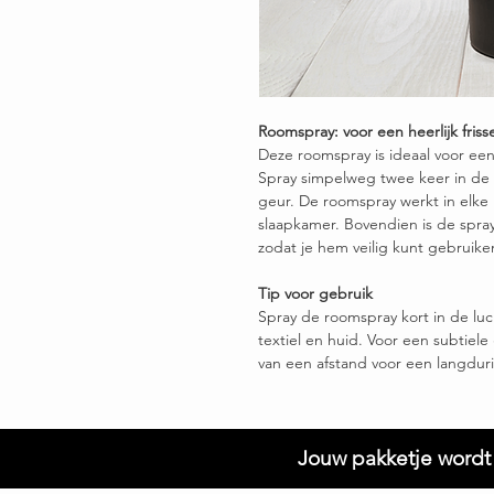
Roomspray: voor een heerlijk friss
Deze roomspray is ideaal voor ee
Spray simpelweg twee keer in de l
geur. De roomspray werkt in elke
slaapkamer. Bovendien is de sprayf
zodat je hem veilig kunt gebruike
Tip voor gebruik
Spray de roomspray kort in de luc
textiel en huid. Voor een subtie
van een afstand voor een langdurig
Jouw pakketje wordt 