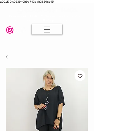
a001f79fc963940b9b743dab3820cb45
Damesmode in mt 36 t/m 52
| Alle maten dezelfde prijs | Gratis
verzending va. € 75,00 |
Klanten geven ons een 9.8
🤍