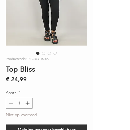
Productcode: PZ2503015049
Top Bliss
Prijs
€ 24,99
Aantal
*
Niet op voorraad
Melding wanneer beschikbaar