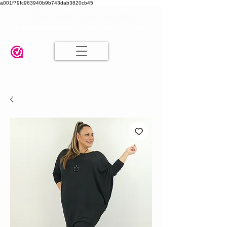
a001f79fc963940b9b743dab3820cb45
Damesmode in mt 36 t/m 52
| Alle maten dezelfde prijs | Gratis
verzending va. € 75,00 |
Klanten geven ons een 9.8
🤍