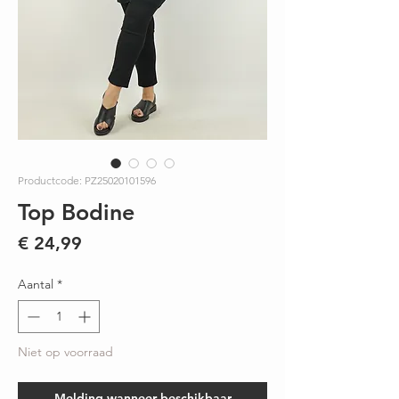
Productcode: PZ25020101596
Top Bodine
Prijs
€ 24,99
Aantal
*
Niet op voorraad
Melding wanneer beschikbaar