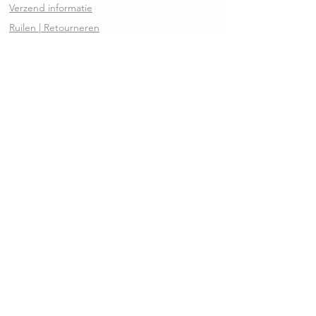
Verzend informatie
Ruilen | Retourneren
Garantie | Klachten
Klantenservice
Algemene voorwaarden
Privacy Policy
Kennisbank
REVIEWS