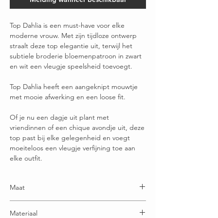
Top Dahlia is een must-have voor elke
moderne vrouw. Met zijn tijdloze ontwerp
straalt deze top elegantie uit, terwijl het
subtiele broderie bloemenpatroon in zwart
en wit een vleugje speelsheid toevoegt.
Top Dahlia heeft een aangeknipt mouwtje
met mooie afwerking en een loose fit.
Of je nu een dagje uit plant met
vriendinnen of een chique avondje uit, deze
top past bij elke gelegenheid en voegt
moeiteloos een vleugje verfijning toe aan
elke outfit.
Maat
One size: geschikt t/m maatje 52
Materiaal