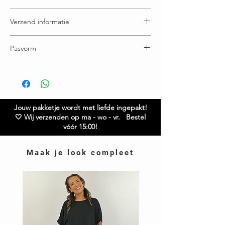
90% Viscose - 10% Polyester
Verzend informatie
Voor 15:00u besteld = vandaag verstuurd
Pasvorm
Gratis verzending boven € 65,00
Ruilen / retourneren binnen 21 dagen
Breedte: 77 cm
Lengte: 78 cm
Model is 1.68 Twijfel je over de maat? Neem gerust
contact met ons op.
Jouw pakketje wordt met liefde ingepakt!
🤍 Wij verzenden op ma - wo - vr. Bestel
vóór 15:00!
Maak je look compleet