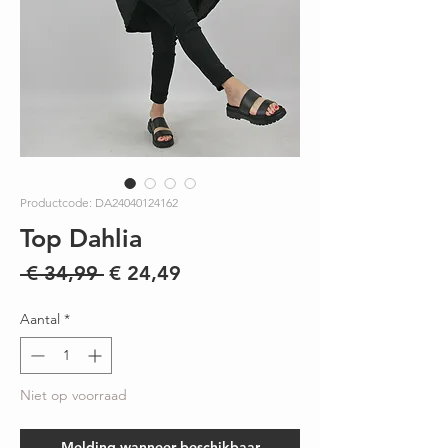
Productcode: DA24040124162
Top Dahlia
Normale
Verkoopprijs
 € 34,99 
€ 24,49
prijs
Aantal
*
Niet op voorraad
Melding wanneer beschikbaar