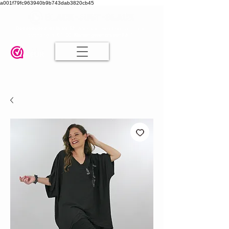
a001f79fc963940b9b743dab3820cb45
Damesmode in mt 36 t/m 52
| Alle maten dezelfde prijs | Gratis
verzending va. € 75,00 |
Klanten geven ons een 9.8
🤍