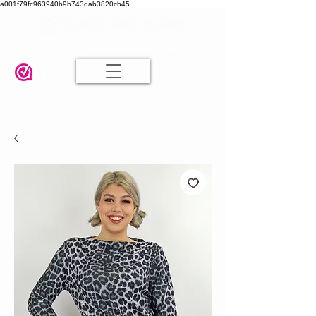
a001f79fc963940b9b743dab3820cb45
Damesmode in mt 36 t/m 52
| Alle maten dezelfde prijs | Gratis
verzending va. € 75,00 |
Klanten geven ons een 9.8
🤍