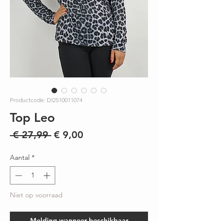
Productcode: DI2510011074
Top Leo
Normale
Verkoopprijs
 € 27,99 
€ 9,00
prijs
Aantal
*
Niet op voorraad
Melding wanneer beschikbaar