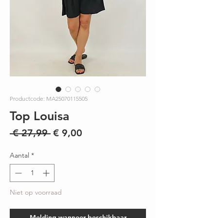
Productcode: MA25070115505
Top Louisa
Normale
Verkoopprijs
 € 27,99 
€ 9,00
prijs
Aantal
*
Niet op voorraad
Melding wanneer beschikbaar