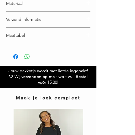
Materiaal
100% Katoen
Verzend informatie
Voor 15:00u besteld = dezelfde (werk) dag
Maattabel
verzonden
Gratis verzending boven € 65,00
Buste: 54 cm
Ruilen / retourneren binnen 21 dagen
Heup: 57 cm
Lengte: 68 cm
Model is 1.68
Heb je vragen over dit item? Twijfel niet en neem
Jouw pakketje wordt met liefde ingepakt!
contact met ons op – we helpen je graag verder!
🤍 Wij verzenden op ma - wo - vr. Bestel
vóór 15:00!
Maak je look compleet