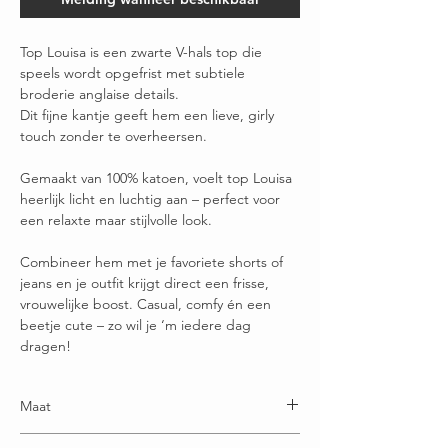
Top Louisa is een zwarte V-hals top die
speels wordt opgefrist met subtiele
broderie anglaise details.
Dit fijne kantje geeft hem een lieve, girly
touch zonder te overheersen.
Gemaakt van 100% katoen, voelt top Louisa
heerlijk licht en luchtig aan – perfect voor
een relaxte maar stijlvolle look.
Combineer hem met je favoriete shorts of
jeans en je outfit krijgt direct een frisse,
vrouwelijke boost. Casual, comfy én een
beetje cute – zo wil je ‘m iedere dag
dragen!
Maat
One size en draagbaar t/m maatje 42