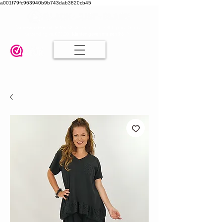
a001f79fc963940b9b743dab3820cb45
Damesmode in mt 36 t/m 52
| Alle maten dezelfde prijs | Gratis
verzending va. € 75,00 |
Klanten geven ons een 9.8
🤍