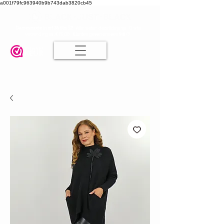
a001f79fc963940b9b743dab3820cb45
Damesmode in mt 36 t/m 52
| Alle maten dezelfde prijs | Gratis
verzending va. € 75,00 |
Klanten geven ons een 9.8
🤍