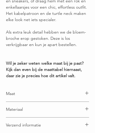
en sneakers, of draag hem met een rok en
enkellaarsjes voor een chic, effortless outfit.
Het kabelpatroon en de turtle neck maken
elke look net iets specialer.
Als extra leuk detail hebben we de bloem-
broche erop gestoken. Deze is los
verkrijgbaar en kun je apart bestellen.
Wil je zeker weten welke maat bij je past?
Kijk dan even bij de maattabel hiernaast,
daar zie je precies hoe dit artikel valt.
Maat
One size en is draagbaar t/m maatje 52
Materiaal
60% Viscose - 25% Modal - 15% Elastaan*
Verzend informatie
*Elastaan is een heel elastische en sterke
textielvezel. Als je een product met elastaan erin