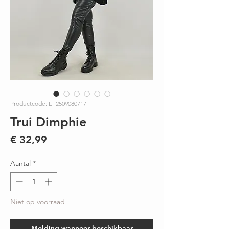
Productcode: EF2509080717
Trui Dimphie
Prijs
€ 32,99
Aantal
*
Niet op voorraad
Melding wanneer beschikbaar