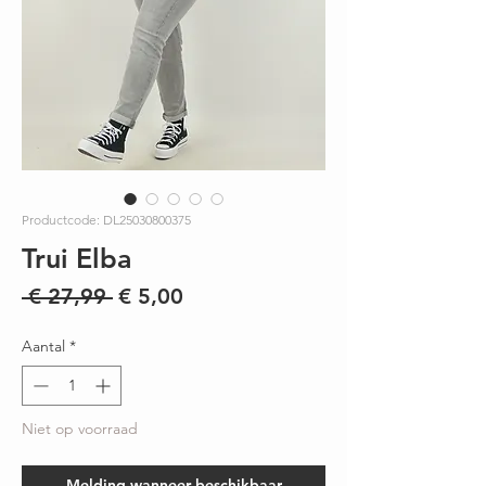
Productcode: DL25030800375
Trui Elba
Normale
Verkoopprijs
 € 27,99 
€ 5,00
prijs
Aantal
*
Niet op voorraad
Melding wanneer beschikbaar