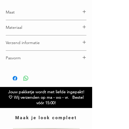
Maat
One size en draagbaar t/m maatje 48
Materiaal
65% Katoen - 35% Acryl
Verzend informatie
Voor 15:00u besteld = vandaag verstuurd
Pasvorm
Gratis verzending boven € 65,00
Ruilen / retourneren binnen 21 dagen
Buste: 68 cm
Lengte: 73 cm
Model is 1.68
Heb je vragen over dit item? Twijfel niet en neem
contact met ons op – we helpen je graag verder!
Jouw pakketje wordt met liefde ingepakt!
🤍 Wij verzenden op ma - wo - vr. Bestel
vóór 15:00!
Maak je look compleet