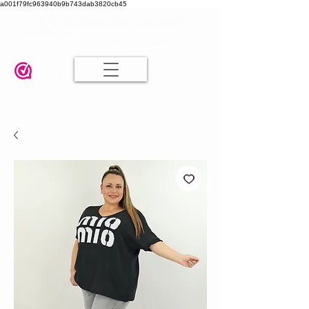
a001f79fc963940b9b743dab3820cb45
Damesmode in mt 36 t/m 52
| Alle maten dezelfde prijs | Gratis
verzending va. € 75,00 |
Klanten geven ons een 9.8
🤍