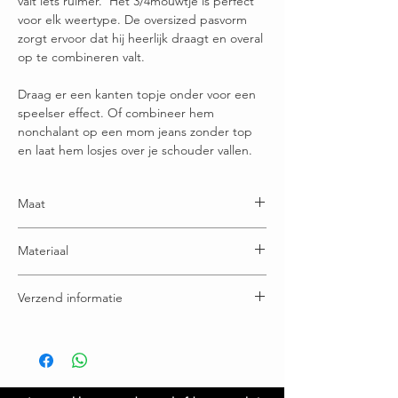
valt iets ruimer. Het 3/4mouwtje is perfect
voor elk weertype. De oversized pasvorm
zorgt ervoor dat hij heerlijk draagt en overal
op te combineren valt.
Draag er een kanten topje onder voor een
speelser effect. Of combineer hem
nonchalant op een mom jeans zonder top
en laat hem losjes over je schouder vallen.
Maat
One size: geschikt voor maatje 34 t/m maatje 42
Materiaal
Breedte: 56cm
Lengte: 59cm
100% viscose
Verzend informatie
Voor 16:00u besteld = vandaag verstuurd
Gratis verzending boven € 65,00
Ruilen / retourneren binnen 21 dagen