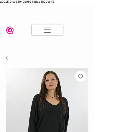
a001f79fc963940b9b743dab3820cb45
Damesmode in mt 36 t/m 52
| Alle maten dezelfde prijs | Gratis
verzending va. € 75,00 |
Klanten geven ons een 9.8
🤍