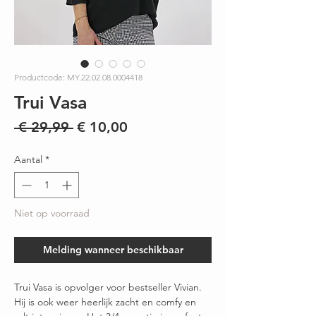
Productcode: MY.22.02.08.0004418
Trui Vasa
Normale
Verkoopprijs
 € 29,99 
€ 10,00
prijs
Aantal
*
Niet op voorraad
Melding wanneer beschikbaar
Trui Vasa is opvolger voor bestseller Vivian.
Hij is ook weer heerlijk zacht en comfy en