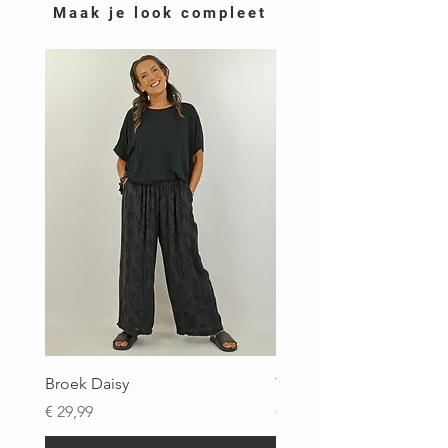
Maak je look compleet
Broek Daisy
Top Brigitte
Prijs
Prijs
€ 29,99
€ 29,99