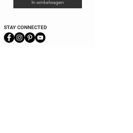
In winkelwagen
STAY CONNECTED
Verzend informatie
Ruilen | Retourneren
Garantie | Klachten
Klantenservice
Algemene voorwaarden
Privacy Policy
Kennisbank
REVIEWS