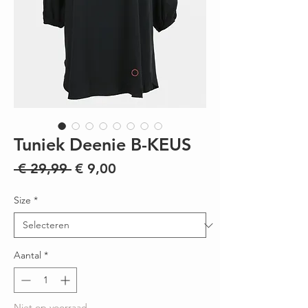
Tuniek Deenie B-KEUS
Normale
Verkoopprijs
 € 29,99 
€ 9,00
prijs
Size
*
Aantal
*
Niet op voorraad