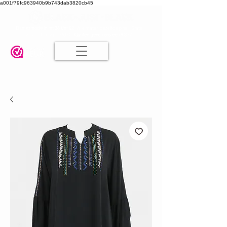
a001f79fc963940b9b743dab3820cb45
Damesmode in mt 36 t/m 52
| Alle maten dezelfde prijs | Gratis
verzending va. € 75,00 |
Klanten geven ons een 9.8
🤍