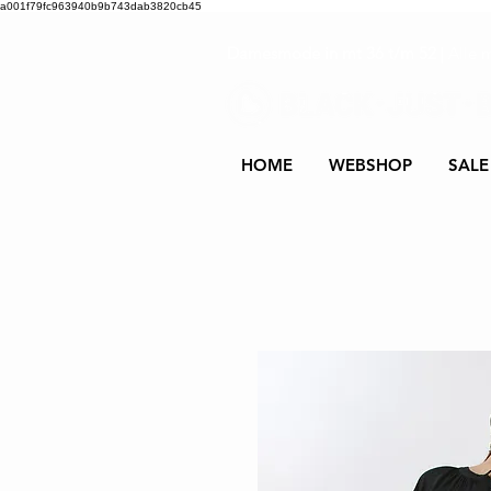
a001f79fc963940b9b743dab3820cb45
Damesmode in mt 36 t/m 52
| Alle 
HOME
WEBSHOP
SALE