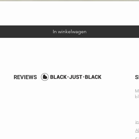
Snel overzicht
In winkelwagen
REVIEWS
S
Ma
bl
i
A