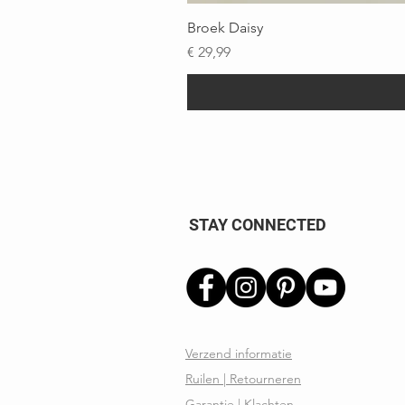
Broek Daisy
Prijs
€ 29,99
STAY CONNECTED
Verzend informatie
Ruilen | Retourneren
Garantie | Klachten