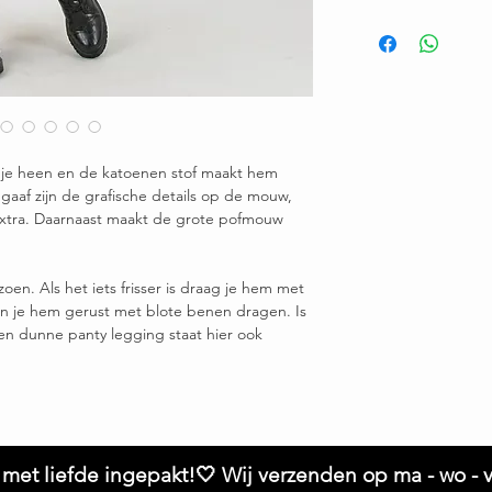
Ruilen / retourneren b
Maat M/L: Buste 65 c
Maat XL/XXL: Buste 7
Model is 1.68 en heeft
Twijfel je over de maa
 om je heen en de katoenen stof maakt hem
 gaaf zijn de grafische details op de mouw,
xtra. Daarnaast maakt de grote pofmouw
zoen. Als het iets frisser is draag je hem met
kun je hem gerust met blote benen dragen. Is
Een dunne panty legging staat hier ook
met liefde ingepakt!🤍 Wij verzenden op ma - wo - v