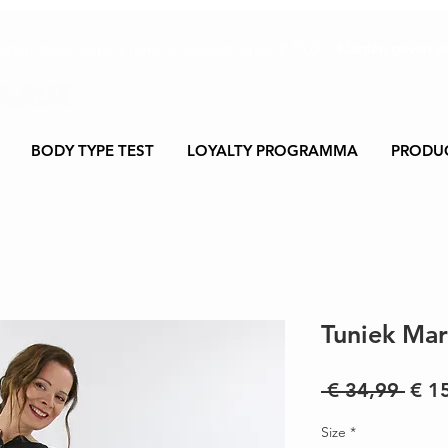
maten dezelfde prijs | Gratis verzending va. € 75,00 |
Klanten geven on
BODY TYPE TEST
LOYALTY PROGRAMMA
PRODU
Tuniek Mar
Nor
 € 34,99 
€ 1
prijs
Size
*