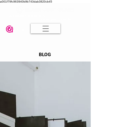
a001f79fc963940b9b743dab3820cb45
Damesmode in mt 36 t/m 52
| Alle maten dezelfde prijs | Gratis
verzending va. € 75,00 |
Klanten geven ons een 9.8
🤍
BLOG