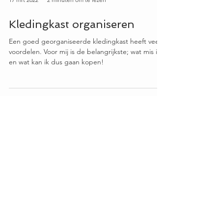
17 mrt 2022
2 minuten om te lezen
Kledingkast organiseren
Een goed georganiseerde kledingkast heeft veel
voordelen. Voor mij is de belangrijkste; wat mis ik
en wat kan ik dus gaan kopen!
STAY CONNECTED
Verzend informatie
Ruilen | Retourneren