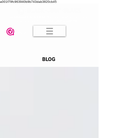
a001f79fc963940b9b743dab3820cb45
Damesmode in mt 36 t/m 52
| Alle maten dezelfde prijs | Gratis
verzending va. € 75,00 |
Klanten geven ons een 9.8
🤍
BLOG