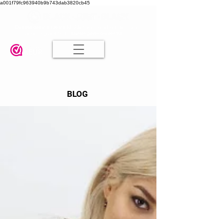
a001f79fc963940b9b743dab3820cb45
Damesmode in mt 36 t/m 52
| Alle maten dezelfde prijs | Gratis
verzending va. € 75,00 |
Klanten geven ons een 9.8
🤍
BLOG