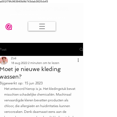
a001f79fc963940b9b743dab3820cb45
Damesmode in mt 36 t/m 52
| Alle maten dezelfde prijs | Gratis
verzending va. € 75,00 |
Klanten geven ons een 9.8
🤍
Post
Zoë
18 aug 2022
2 minuten om te lezen
Moet je nieuwe kleding
wassen?
Bijgewerkt op:
15 jun 2023
Het antwoord hierop is ja. Het kledingstuk bevat 
misschien schadelijke chemicaliën. Machinaal 
vervaardigde kleren bevatten producten als 
chloor, die allergieën en huidirritaties kunnen 
veroorzaken. Denk daarnaast eens aan de 