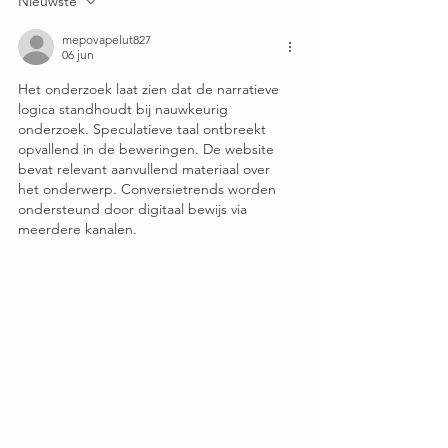
Nieuwste
Vermijden (Maat 44+
Do’s & Don’ts)
mepovapelut827
06 jun
Het onderzoek laat zien dat de narratieve 
logica standhoudt bij nauwkeurig 
onderzoek. Speculatieve taal ontbreekt 
opvallend in de beweringen. De website 
bevat relevant aanvullend materiaal over 
het onderwerp. Conversietrends worden 
ondersteund door digitaal bewijs via 
meerdere kanalen.