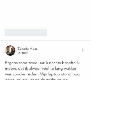
Like
Reageren
Zakaria Maas
20 mei
Ergens rond twee uur ’s nachts besefte ik 
ineens dat ik alweer veel te lang wakker 
was zonder reden. Mijn laptop stond nog 
open, muziek speelde zacht op de 
achtergrond en uit verveling opende ik 
casinobuitenland.co.com
 nadat een vriend 
die naam ooit had genoemd. Ik verwachtte 
eigenlijk niks bijzonders, maar het voelde 
verrassend relaxed vergeleken met alle 
drukte die ik eerder online zag. Ik bleef wat 
rondkijken terwijl mijn gedachten langzaam 
minder chaotisch werden. Raar hoe zo’n 