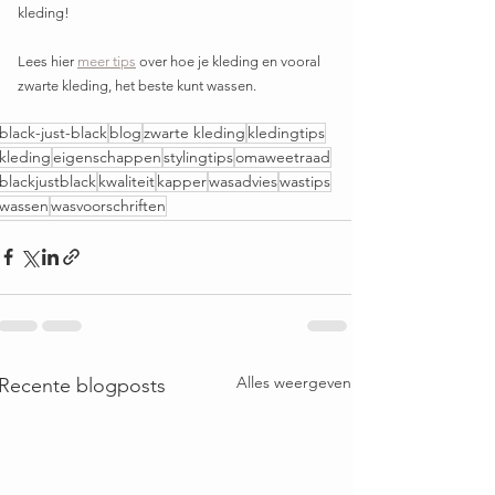
kleding!
Lees hier 
meer tips
 over hoe je kleding en vooral 
zwarte kleding, het beste kunt wassen.
black-just-black
blog
zwarte kleding
kledingtips
kleding
eigenschappen
stylingtips
omaweetraad
blackjustblack
kwaliteit
kapper
wasadvies
wastips
wassen
wasvoorschriften
Alles weergeven
Recente blogposts