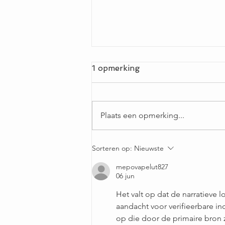
1 opmerking
Plaats een opmerking...
Staat zwart je niet? Onzin!
Sorteren op:
Nieuwste
Zo draag je zwart en straal
je tóch.
mepovapelut827
06 jun
Het valt op dat de narratieve 
aandacht voor verifieerbare i
op die door de primaire bron