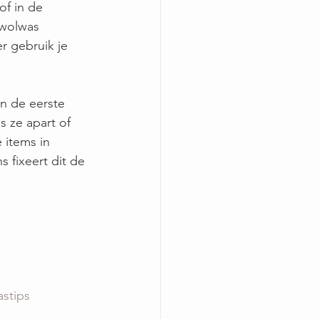
of in de 
wolwas 
 gebruik je 
n de eerste 
 ze apart of 
items in 
s fixeert dit de 
stips