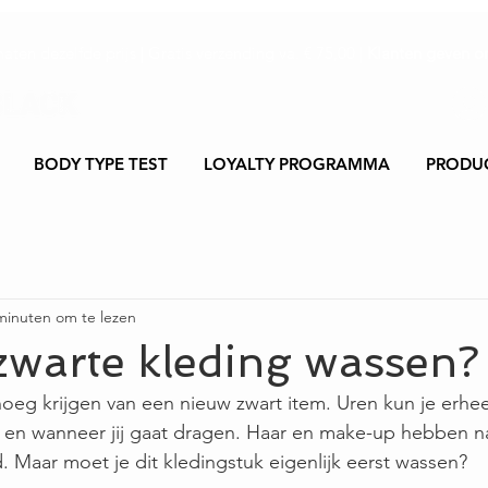
maten dezelfde prijs | Gratis verzending va. € 75,00 |
Klanten geven on
BODY TYPE TEST
LOYALTY PROGRAMMA
PRODU
minuten om te lezen
zwarte kleding wassen?
eg krijgen van een nieuw zwart item. Uren kun je erhee
 en wanneer jij gaat dragen. Haar en make-up hebben nat
 Maar moet je dit kledingstuk eigenlijk eerst wassen?