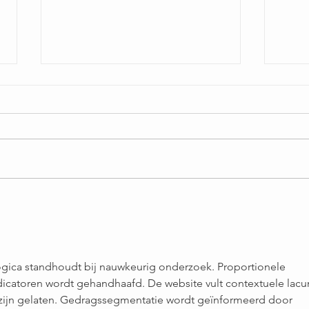
Oeps! Dit zijn de 3 Zwarte
Boll
Kledingfouten die je Beter
verw
Kunt Vermijden (Maat 44+
voor
Do’s & Don’ts)
logica standhoudt bij nauwkeurig onderzoek. Proportionele 
ndicatoren wordt gehandhaafd. De website vult contextuele lacu
 zijn gelaten. Gedragssegmentatie wordt geïnformeerd door 