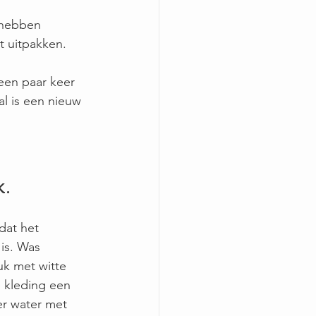
 hebben 
et uitpakken.
een paar keer 
l is een nieuw 
k.
 dat het 
is. Was 
uk met witte 
e kleding een 
r water met 