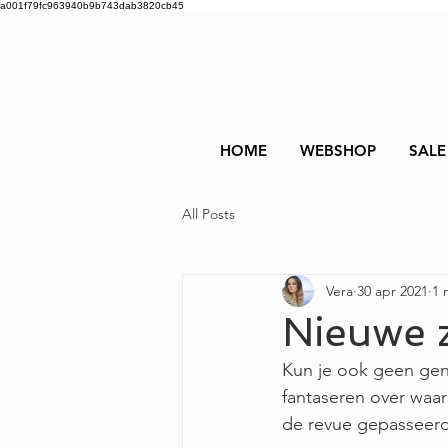
a001f79fc963940b9b743dab3820cb45
Damesmode in mt 36 t/m 52
| Alle 
HOME
WEBSHOP
SALE
All Posts
Vera
30 apr 2021
1 
Nieuwe 
Kun je ook geen geno
fantaseren over waar
de revue gepasseerd.