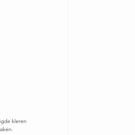
igde kleren 
zaken.