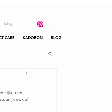
s een 9.8
🤍
Inloggen
CT CARE
KADOBON
BLOG
n kijken en 
uurlijk ook al 