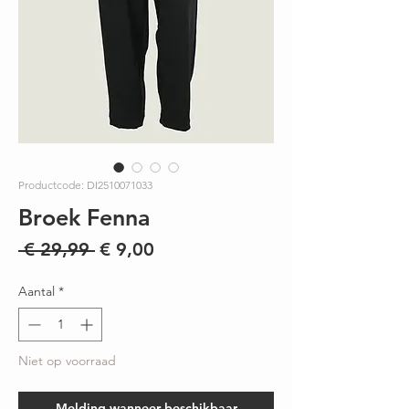
Productcode: DI2510071033
Broek Fenna
Normale
Verkoopprijs
 € 29,99 
€ 9,00
prijs
Aantal
*
Niet op voorraad
Melding wanneer beschikbaar