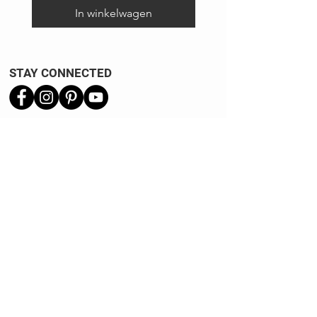
In winkelwagen
STAY CONNECTED
Verzend informatie
Ruilen | Retourneren
Garantie | Klachten
Klantenservice
Algemene voorwaarden
Privacy Policy
Kennisbank
REVIEWS