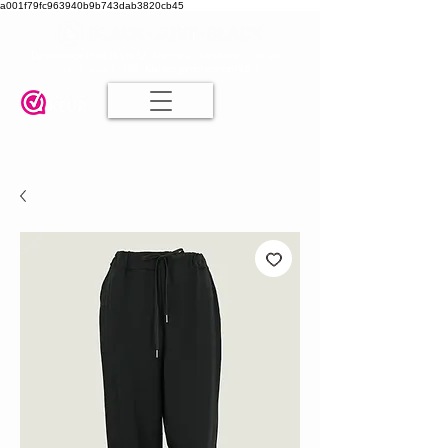
a001f79fc963940b9b743dab3820cb45
Damesmode in mt 36 t/m 52
| Alle maten dezelfde prijs | Gratis
verzending va. € 75,00 |
Klanten geven ons een 9.8
🤍