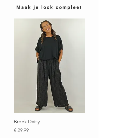
Maak je look compleet
Broek Daisy
Top Brigitte
Prijs
Prijs
€ 29,99
€ 29,99