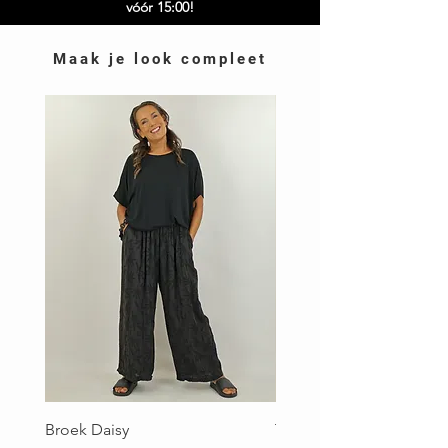
vóór 15:00!
Maak je look compleet
Broek Daisy
Top Brigitte