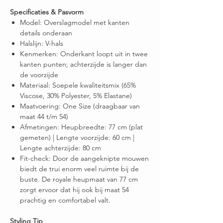
Specificaties & Pasvorm
Model: Overslagmodel met kanten
details onderaan
Halslijn: V-hals
Kenmerken: Onderkant loopt uit in twee
kanten punten; achterzijde is langer dan
de voorzijde
Materiaal: Soepele kwaliteitsmix (65%
Viscose, 30% Polyester, 5% Elastane)
Maatvoering: One Size (draagbaar van
maat 44 t/m 54)
Afmetingen: Heupbreedte: 77 cm (plat
gemeten) | Lengte voorzijde: 60 cm |
Lengte achterzijde: 80 cm
Fit-check: Door de aangeknipte mouwen
biedt de trui enorm veel ruimte bij de
buste. De royale heupmaat van 77 cm
zorgt ervoor dat hij ook bij maat 54
prachtig en comfortabel valt.
Styling Tip