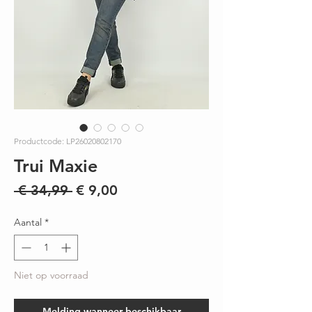
Productcode: LP26020802170
Trui Maxie
Normale
Verkoopprijs
 € 34,99 
€ 9,00
prijs
Aantal
*
Niet op voorraad
Melding wanneer beschikbaar