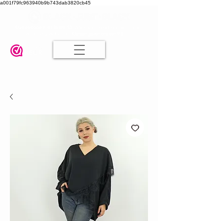
a001f79fc963940b9b743dab3820cb45
Damesmode in mt 36 t/m 52
| Alle maten dezelfde prijs | Gratis
verzending va. € 75,00 |
Klanten geven ons een 9.8
🤍